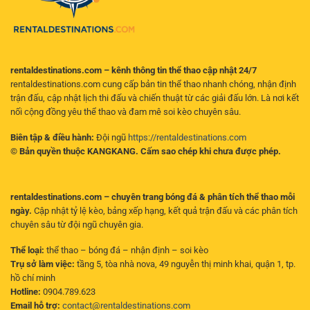
hiện
đại
rentaldestinations.com – kênh thông tin thể thao cập nhật 24/7
rentaldestinations.com cung cấp bản tin thể thao nhanh chóng, nhận định
trận đấu, cập nhật lịch thi đấu và chiến thuật từ các giải đấu lớn. Là nơi kết
nối cộng đồng yêu thể thao và đam mê soi kèo chuyên sâu.
Biên tập & điều hành:
Đội ngũ
https://rentaldestinations.com
© Bản quyền thuộc KANGKANG. Cấm sao chép khi chưa được phép.
rentaldestinations.com – chuyên trang bóng đá & phân tích thể thao mỗi
ngày.
Cập nhật tỷ lệ kèo, bảng xếp hạng, kết quả trận đấu và các phân tích
chuyên sâu từ đội ngũ chuyên gia.
Thể loại:
thể thao – bóng đá – nhận định – soi kèo
Trụ sở làm việc:
tầng 5, tòa nhà nova, 49 nguyễn thị minh khai, quận 1, tp.
hồ chí minh
Hotline:
0904.789.623
Email hỗ trợ:
contact@rentaldestinations.com