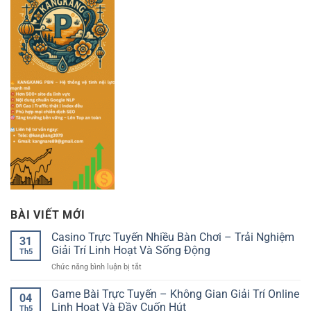
BÀI VIẾT MỚI
Casino Trực Tuyến Nhiều Bàn Chơi – Trải Nghiệm
31
Giải Trí Linh Hoạt Và Sống Động
Th5
ở
Chức năng bình luận bị tắt
Casino
Trực
Game Bài Trực Tuyến – Không Gian Giải Trí Online
04
Tuyến
Linh Hoạt Và Đầy Cuốn Hút
Th5