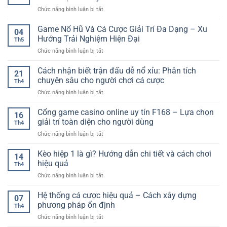
Nhiều
ở
Chức năng bình luận bị tắt
Bàn
Game
Chơi
Bài
Game Nổ Hũ Và Cá Cược Giải Trí Đa Dạng – Xu
–
04
Trực
Trải
Hướng Trải Nghiệm Hiện Đại
Th5
Tuyến
Nghiệm
ở
Chức năng bình luận bị tắt
–
Giải
Game
Không
Trí
Nổ
Cách nhận biết trận đấu dễ nổ xỉu: Phân tích
Gian
Linh
21
Hũ
Giải
chuyên sâu cho người chơi cá cược
Hoạt
Th4
Và
Trí
Và
ở
Chức năng bình luận bị tắt
Cá
Online
Sống
Cách
Cược
Linh
Động
nhận
Cổng game casino online uy tín F168 – Lựa chọn
Giải
Hoạt
16
biết
Trí
giải trí toàn diện cho người dùng
Và
Th4
trận
Đa
Đầy
ở
Chức năng bình luận bị tắt
đấu
Dạng
Cuốn
Cổng
dễ
–
Hút
game
Kèo hiệp 1 là gì? Hướng dẫn chi tiết và cách chơi
nổ
Xu
14
casino
xỉu:
hiệu quả
Hướng
Th4
online
Phân
Trải
ở
Chức năng bình luận bị tắt
uy
tích
Nghiệm
Kèo
tín
chuyên
Hiện
hiệp
Hệ thống cá cược hiệu quả – Cách xây dựng
F168
sâu
07
Đại
1
–
phương pháp ổn định
cho
Th4
là
Lựa
người
ở
Chức năng bình luận bị tắt
gì?
chọn
chơi
Hệ
Hướng