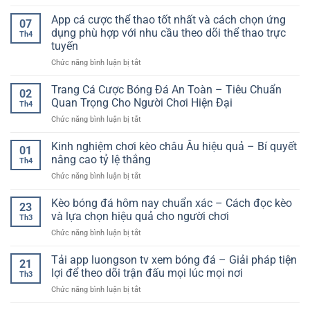
Kinh
quả
cách
người
nghiệm
App cá cược thể thao tốt nhất và cách chọn ứng
–
chơi
07
dùng
chơi
Cách
dụng phù hợp với nhu cầu theo dõi thể thao trực
hiệu
Th4
cá
xây
quả
tuyến
cược
dựng
ở
Chức năng bình luận bị tắt
không
phương
App
thua
pháp
cá
–
Trang Cá Cược Bóng Đá An Toàn – Tiêu Chuẩn
ổn
02
cược
Tổng
định
Quan Trọng Cho Người Chơi Hiện Đại
Th4
thể
kết
ở
Chức năng bình luận bị tắt
thao
toàn
Trang
tốt
bộ
Cá
Kinh nghiệm chơi kèo châu Âu hiệu quả – Bí quyết
nhất
hệ
01
Cược
và
thống
nâng cao tỷ lệ thắng
Th4
Bóng
cách
&
ở
Chức năng bình luận bị tắt
Đá
chọn
tư
Kinh
An
ứng
duy
nghiệm
Kèo bóng đá hôm nay chuẩn xác – Cách đọc kèo
Toàn
dụng
thắng
23
chơi
–
và lựa chọn hiệu quả cho người chơi
phù
dài
Th3
kèo
Tiêu
hợp
hạn
ở
Chức năng bình luận bị tắt
châu
Chuẩn
với
Kèo
Âu
Quan
nhu
bóng
Tải app luongson tv xem bóng đá – Giải pháp tiện
hiệu
Trọng
21
cầu
đá
quả
lợi để theo dõi trận đấu mọi lúc mọi nơi
Cho
theo
Th3
hôm
–
Người
dõi
ở
Chức năng bình luận bị tắt
nay
Bí
Chơi
thể
Tải
chuẩn
quyết
Hiện
thao