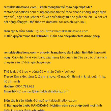
rentaldestinations.com – kênh thông tin thể thao cập nhật 24/7
rentaldestinations.com cung cấp bản tin thể thao nhanh chóng, nhận định
trận đấu, cập nhật lịch thi đấu và chiến thuật từ các giải đấu lớn. Là nơi kết
nối cộng đồng yêu thể thao và đam mê soi kèo chuyên sâu.
Biên tập & điều hành:
Đội ngũ
https://rentaldestinations.com
© Bản quyền thuộc KANGKANG. Cấm sao chép khi chưa được phép.
rentaldestinations.com – chuyên trang bóng đá & phân tích thể thao mỗi
ngày.
Cập nhật tỷ lệ kèo, bảng xếp hạng, kết quả trận đấu và các phân tích
chuyên sâu từ đội ngũ chuyên gia.
Thể loại:
thể thao – bóng đá – nhận định – soi kèo
Trụ sở làm việc:
tầng 5, tòa nhà nova, 49 nguyễn thị minh khai, quận 1, tp.
hồ chí minh
Hotline:
0904.789.623
Email hỗ trợ:
contact@rentaldestinations.com
Biên tập & vận hành:
Đội ngũ rentaldestinations.com
© Bản quyền thuộc KANGKANG. Nghiêm cấm sao chép dưới mọi hình
thức khi chưa được cho phép.