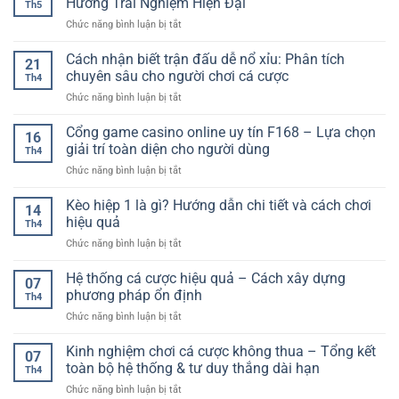
Hướng Trải Nghiệm Hiện Đại
Th5
Tuyến
Nghiệm
ở
Chức năng bình luận bị tắt
–
Giải
Game
Không
Trí
Nổ
Cách nhận biết trận đấu dễ nổ xỉu: Phân tích
Gian
Linh
21
Hũ
Giải
chuyên sâu cho người chơi cá cược
Hoạt
Th4
Và
Trí
Và
ở
Chức năng bình luận bị tắt
Cá
Online
Sống
Cách
Cược
Linh
Động
nhận
Cổng game casino online uy tín F168 – Lựa chọn
Giải
Hoạt
16
biết
Trí
giải trí toàn diện cho người dùng
Và
Th4
trận
Đa
Đầy
ở
Chức năng bình luận bị tắt
đấu
Dạng
Cuốn
Cổng
dễ
–
Hút
game
Kèo hiệp 1 là gì? Hướng dẫn chi tiết và cách chơi
nổ
Xu
14
casino
xỉu:
hiệu quả
Hướng
Th4
online
Phân
Trải
ở
Chức năng bình luận bị tắt
uy
tích
Nghiệm
Kèo
tín
chuyên
Hiện
hiệp
Hệ thống cá cược hiệu quả – Cách xây dựng
F168
sâu
07
Đại
1
–
phương pháp ổn định
cho
Th4
là
Lựa
người
ở
Chức năng bình luận bị tắt
gì?
chọn
chơi
Hệ
Hướng
giải
cá
thống
Kinh nghiệm chơi cá cược không thua – Tổng kết
dẫn
trí
07
cược
cá
chi
toàn bộ hệ thống & tư duy thắng dài hạn
toàn
Th4
cược
tiết
diện
ở
Chức năng bình luận bị tắt
hiệu
và
cho