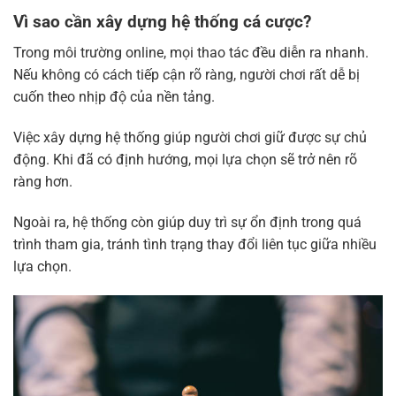
Vì sao cần xây dựng hệ thống cá cược?
Trong môi trường online, mọi thao tác đều diễn ra nhanh.
Nếu không có cách tiếp cận rõ ràng, người chơi rất dễ bị
cuốn theo nhịp độ của nền tảng.
Việc xây dựng hệ thống giúp người chơi giữ được sự chủ
động. Khi đã có định hướng, mọi lựa chọn sẽ trở nên rõ
ràng hơn.
Ngoài ra, hệ thống còn giúp duy trì sự ổn định trong quá
trình tham gia, tránh tình trạng thay đổi liên tục giữa nhiều
lựa chọn.