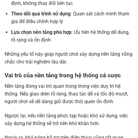
định, không thay đổi liên tục
Theo dõi quá trình sử dụng
: Quan sát cách mình tham
gia để điều chỉnh hợp lý
Lựa chọn nền tảng phù hợp
: Ưu tiên hệ thống dễ dùng,
rõ ràng và ổn định
Những yếu tố này giúp người chơi xây dựng nền tảng vững
chắc cho trải nghiệm lâu dài.
Vai trò của nền tảng trong hệ thống cá cược
Nền tảng đóng vai trò quan trọng trong việc duy trì hệ
thống. Nếu giao diện rõ ràng, thao tác dễ và tốc độ mượt,
người chơi sẽ dễ dàng giữ được thói quen ổn định.
Ngược lại, nếu nền tảng phức tạp hoặc khó sử dụng, việc
xây dựng hệ thống sẽ trở nên khó khăn hơn.
Ngoài ra, khả năng hỗ trợ trên điện thoại cũng rất quan