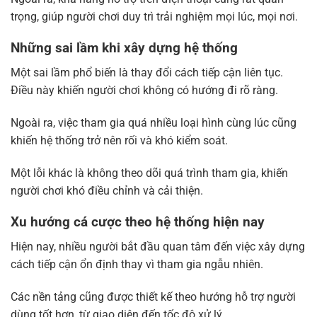
trọng, giúp người chơi duy trì trải nghiệm mọi lúc, mọi nơi.
Những sai lầm khi xây dựng hệ thống
Một sai lầm phổ biến là thay đổi cách tiếp cận liên tục.
Điều này khiến người chơi không có hướng đi rõ ràng.
Ngoài ra, việc tham gia quá nhiều loại hình cùng lúc cũng
khiến hệ thống trở nên rối và khó kiểm soát.
Một lỗi khác là không theo dõi quá trình tham gia, khiến
người chơi khó điều chỉnh và cải thiện.
Xu hướng cá cược theo hệ thống hiện nay
Hiện nay, nhiều người bắt đầu quan tâm đến việc xây dựng
cách tiếp cận ổn định thay vì tham gia ngẫu nhiên.
Các nền tảng cũng được thiết kế theo hướng hỗ trợ người
dùng tốt hơn, từ giao diện đến tốc độ xử lý.