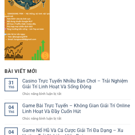
BÀI VIẾT MỚI
Casino Trực Tuyến Nhiều Bàn Chơi – Trải Nghiệm
31
Giải Trí Linh Hoạt Và Sống Động
Th5
ở
Chức năng bình luận bị tắt
Casino
Trực
Game Bài Trực Tuyến – Không Gian Giải Trí Online
04
Tuyến
Linh Hoạt Và Đầy Cuốn Hút
Th5
Nhiều
ở
Chức năng bình luận bị tắt
Bàn
Game
Chơi
Bài
Game Nổ Hũ Và Cá Cược Giải Trí Đa Dạng – Xu
–
04
Trực
Trải