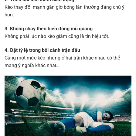
Kèo thay đổi mạnh gần giờ bóng lăn thường đáng chú ý
hơn.
3. Không chạy theo biến động mù quáng
Không phải lúc nào kèo giảm cũng là tín hiệu tốt.
4. Đặt tỷ lệ trong bối cảnh trận đấu
Cùng một mức kèo nhưng ở hai trận khác nhau có thể
mang ý nghĩa khác nhau.