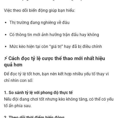
Việc theo dõi biến động giúp bạn hiểu:
Thị trường đang nghiêng về đâu
Có thông tin mới ảnh hưởng trận đấu hay không
Mức kèo hiện tại còn “giá trị” hay đã bị điều chỉnh
⚡ Cách đọc tỷ lệ cược thể thao mới nhất hiệu
quả hơn
Để đọc tỷ lệ tốt hơn, bạn nên kết hợp nhiều yếu tố thay vì
chỉ nhìn con số:
1. So sánh tỷ lệ với phong độ thực tế
Nếu đội đang chơi tốt nhưng kèo không tăng, có thể có yếu
tố ẩn phía sau.
2. Theo dõi thời điểm biến động