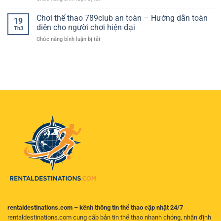
đọc
lệ
Tỷ
bóng
kèo
thắng
lệ
Chơi thể thao 789club an toàn – Hướng dẫn toàn
đá
và
19
cược
–
diện cho người chơi hiện đại
lựa
Th3
thể
Giải
chọn
ở
Chức năng bình luận bị tắt
thao
pháp
hiệu
Chơi
mới
tiện
quả
thể
nhất
lợi
cho
thao
–
để
người
789club
Cách
theo
chơi
an
đọc
dõi
toàn
biến
trận
–
động
đấu
Hướng
để
mọi
dẫn
tìm
lúc
toàn
ra
mọi
diện
kèo
nơi
cho
có
người
giá
chơi
trị
hiện
đại
rentaldestinations.com – kênh thông tin thể thao cập nhật 24/7
rentaldestinations.com cung cấp bản tin thể thao nhanh chóng, nhận định