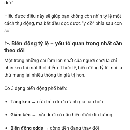
dưới.
Hiểu được điều này sẽ giúp bạn không còn nhìn tỷ lệ một
cách thụ động, mà bắt đầu đọc được “ý đồ” phía sau con
số.
📉 Biến động tỷ lệ – yếu tố quan trọng nhất cần
theo dõi
Một trong những sai lầm lớn nhất của người chơi là chỉ
nhìn kèo tại một thời điểm. Thực tế, biến động tỷ lệ mới là
thứ mang lại nhiều thông tin giá trị hơn.
Có 3 dạng biến động phổ biến:
Tăng kèo
→ cửa trên được đánh giá cao hơn
Giảm kèo
→ cửa dưới có dấu hiệu được tin tưởng
Biến động odds
→ dòng tiền đang thay đổi