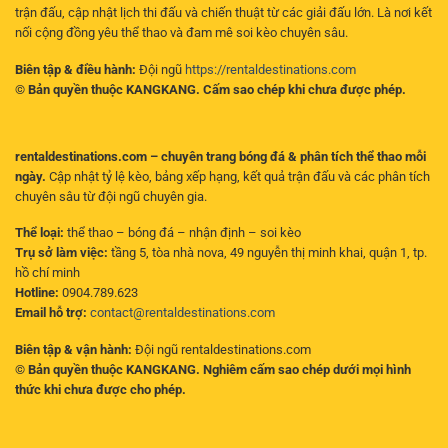
trận đấu, cập nhật lịch thi đấu và chiến thuật từ các giải đấu lớn. Là nơi kết
nối cộng đồng yêu thể thao và đam mê soi kèo chuyên sâu.
Biên tập & điều hành:
Đội ngũ
https://rentaldestinations.com
© Bản quyền thuộc KANGKANG. Cấm sao chép khi chưa được phép.
rentaldestinations.com – chuyên trang bóng đá & phân tích thể thao mỗi
ngày.
Cập nhật tỷ lệ kèo, bảng xếp hạng, kết quả trận đấu và các phân tích
chuyên sâu từ đội ngũ chuyên gia.
Thể loại:
thể thao – bóng đá – nhận định – soi kèo
Trụ sở làm việc:
tầng 5, tòa nhà nova, 49 nguyễn thị minh khai, quận 1, tp.
hồ chí minh
Hotline:
0904.789.623
Email hỗ trợ:
contact@rentaldestinations.com
Biên tập & vận hành:
Đội ngũ rentaldestinations.com
© Bản quyền thuộc KANGKANG. Nghiêm cấm sao chép dưới mọi hình
thức khi chưa được cho phép.