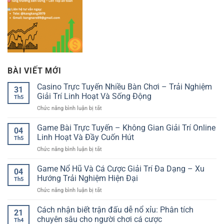
BÀI VIẾT MỚI
Casino Trực Tuyến Nhiều Bàn Chơi – Trải Nghiệm
31
Giải Trí Linh Hoạt Và Sống Động
Th5
ở
Chức năng bình luận bị tắt
Casino
Trực
Game Bài Trực Tuyến – Không Gian Giải Trí Online
04
Tuyến
Linh Hoạt Và Đầy Cuốn Hút
Th5
Nhiều
ở
Chức năng bình luận bị tắt
Bàn
Game
Chơi
Bài
Game Nổ Hũ Và Cá Cược Giải Trí Đa Dạng – Xu
–
04
Trực
Trải
Hướng Trải Nghiệm Hiện Đại
Th5
Tuyến
Nghiệm
ở
Chức năng bình luận bị tắt
–
Giải
Game
Không
Trí
Nổ
Cách nhận biết trận đấu dễ nổ xỉu: Phân tích
Gian
Linh
21
Hũ
Giải
chuyên sâu cho người chơi cá cược
Hoạt
Th4
Và