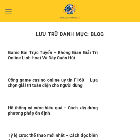
Bỏ
qua
nội
dung
LƯU TRỮ DANH MỤC:
BLOG
Game Bài Trực Tuyến – Không Gian Giải Trí
Online Linh Hoạt Và Đầy Cuốn Hút
Cổng game casino online uy tín F168 – Lựa
chọn giải trí toàn diện cho người dùng
Hệ thống cá cược hiệu quả – Cách xây dựng
phương pháp ổn định
Tỷ lệ cược thể thao mới nhất – Cách đọc biến