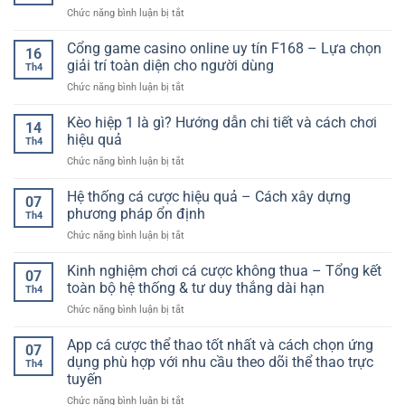
Trí
Và
ở
Chức năng bình luận bị tắt
Cá
Online
Sống
Cách
Cược
Linh
Động
nhận
Cổng game casino online uy tín F168 – Lựa chọn
Giải
Hoạt
16
biết
Trí
giải trí toàn diện cho người dùng
Và
Th4
trận
Đa
Đầy
ở
Chức năng bình luận bị tắt
đấu
Dạng
Cuốn
Cổng
dễ
–
Hút
game
Kèo hiệp 1 là gì? Hướng dẫn chi tiết và cách chơi
nổ
Xu
14
casino
xỉu:
hiệu quả
Hướng
Th4
online
Phân
Trải
ở
Chức năng bình luận bị tắt
uy
tích
Nghiệm
Kèo
tín
chuyên
Hiện
hiệp
Hệ thống cá cược hiệu quả – Cách xây dựng
F168
sâu
07
Đại
1
–
phương pháp ổn định
cho
Th4
là
Lựa
người
ở
Chức năng bình luận bị tắt
gì?
chọn
chơi
Hệ
Hướng
giải
cá
thống
Kinh nghiệm chơi cá cược không thua – Tổng kết
dẫn
trí
07
cược
cá
chi
toàn bộ hệ thống & tư duy thắng dài hạn
toàn
Th4
cược
tiết
diện
ở
Chức năng bình luận bị tắt
hiệu
và
cho
Kinh
quả
cách
người
nghiệm
App cá cược thể thao tốt nhất và cách chọn ứng
–
chơi
07
dùng
chơi
Cách
dụng phù hợp với nhu cầu theo dõi thể thao trực
hiệu
Th4
cá
xây
quả
tuyến
cược
dựng
ở
Chức năng bình luận bị tắt
không
phương