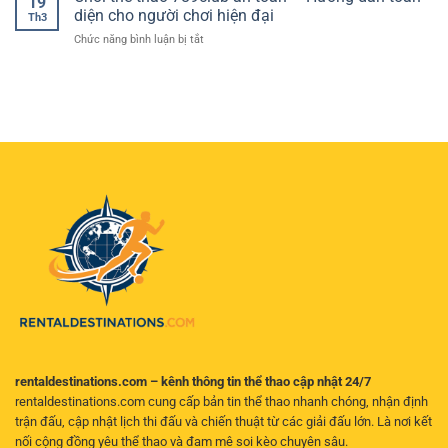
19
cược
–
diện cho người chơi hiện đại
lựa
Th3
thể
Giải
chọn
ở
Chức năng bình luận bị tắt
thao
pháp
hiệu
Chơi
mới
tiện
quả
thể
nhất
lợi
cho
thao
–
để
người
789club
Cách
theo
chơi
an
đọc
dõi
toàn
biến
trận
–
động
đấu
Hướng
để
mọi
dẫn
tìm
lúc
toàn
ra
mọi
diện
kèo
nơi
cho
có
người
giá
chơi
trị
hiện
đại
rentaldestinations.com – kênh thông tin thể thao cập nhật 24/7
rentaldestinations.com cung cấp bản tin thể thao nhanh chóng, nhận định
trận đấu, cập nhật lịch thi đấu và chiến thuật từ các giải đấu lớn. Là nơi kết
nối cộng đồng yêu thể thao và đam mê soi kèo chuyên sâu.