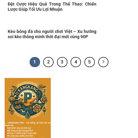
Đặt Cược Hiệu Quả Trong Thể Thao: Chiến
Lược Giúp Tối Ưu Lợi Nhuận
Kèo bóng đá cho người chơi Việt – Xu hướng
soi kèo thông minh thời đại mới cùng 90P
1
2
3
4
5