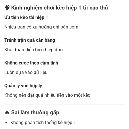
🧠 Kinh nghiệm chơi kèo hiệp 1 từ cao thủ
Ưu tiên kèo tài hiệp 1
Nhiều trận có xu hướng ghi bàn sớm.
Tránh trận quá cân bằng
Khó đoán diễn biến hiệp đầu.
Không cược theo cảm tính
Luôn dựa vào dữ liệu.
Quản lý vốn hợp lý
Không nên đặt quá nhiều tiền vào một kèo.
🔥 Sai lầm thường gặp
Không phân tích thống kê hiệp 1