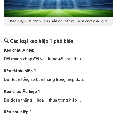
Kèo hiệp 1 là gì? Hướng dẫn chi tiết và cách chơi hiệu quả
🔍 Các loại kèo hiệp 1 phổ biến
Kèo châu Á hiệp 1
Đội mạnh chấp đội yếu trong 45 phút đầu.
Kèo tài xỉu hiệp 1
Dự đoán tổng số bàn thắng trong hiệp đầu.
Kèo châu Âu hiệp 1
Dự đoán thắng – hòa – thua trong hiệp 1.
Kèo phụ hiệp 1