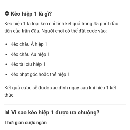
⚽ Kèo hiệp 1 là gì?
Kèo hiệp 1 là loại kèo chỉ tính kết quả trong 45 phút đầu
tiên của trận đấu. Người chơi có thể đặt cược vào:
Kèo châu Á hiệp 1
Kèo châu Âu hiệp 1
Kèo tài xỉu hiệp 1
Kèo phạt góc hoặc thẻ hiệp 1
Kết quả cược sẽ được xác định ngay sau khi hiệp 1 kết
thúc.
📊 Vì sao kèo hiệp 1 được ưa chuộng?
Thời gian cược ngắn