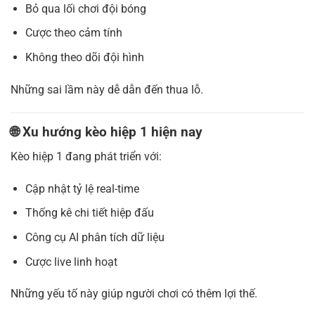
Bỏ qua lối chơi đội bóng
Cược theo cảm tính
Không theo dõi đội hình
Những sai lầm này dễ dẫn đến thua lỗ.
🌐 Xu hướng kèo hiệp 1 hiện nay
Kèo hiệp 1 đang phát triển với:
Cập nhật tỷ lệ real-time
Thống kê chi tiết hiệp đấu
Công cụ AI phân tích dữ liệu
Cược live linh hoạt
Những yếu tố này giúp người chơi có thêm lợi thế.