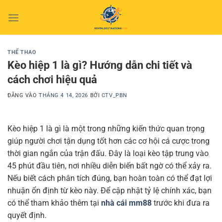
Bỏ
qua
nội
dung
THỂ THAO
Kèo hiệp 1 là gì? Hướng dẫn chi tiết và
cách chơi hiệu quả
ĐĂNG VÀO
THÁNG 4 14, 2026
BỞI
CTV_PBN
Kèo hiệp 1 là gì là một trong những kiến thức quan trọng
giúp người chơi tận dụng tốt hơn các cơ hội cá cược trong
thời gian ngắn của trận đấu. Đây là loại kèo tập trung vào
45 phút đầu tiên, nơi nhiều diễn biến bất ngờ có thể xảy ra.
Nếu biết cách phân tích đúng, bạn hoàn toàn có thể đạt lợi
nhuận ổn định từ kèo này. Để cập nhật tỷ lệ chính xác, bạn
có thể tham khảo thêm tại
nhà cái mm88
trước khi đưa ra
quyết định.