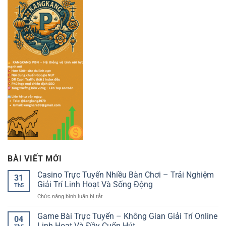
BÀI VIẾT MỚI
Casino Trực Tuyến Nhiều Bàn Chơi – Trải Nghiệm
31
Giải Trí Linh Hoạt Và Sống Động
Th5
ở
Chức năng bình luận bị tắt
Casino
Trực
Game Bài Trực Tuyến – Không Gian Giải Trí Online
04
Tuyến
Linh Hoạt Và Đầy Cuốn Hút