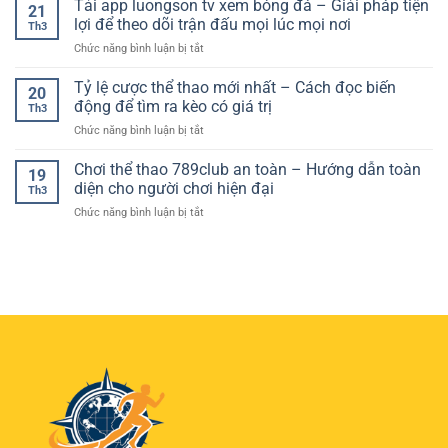
Tải app luongson tv xem bóng đá – Giải pháp tiện
hiệu
Trọng
21
cầu
đá
quả
lợi để theo dõi trận đấu mọi lúc mọi nơi
Cho
theo
Th3
hôm
–
Người
dõi
ở
Chức năng bình luận bị tắt
nay
Bí
Chơi
thể
Tải
chuẩn
quyết
Hiện
thao
app
Tỷ lệ cược thể thao mới nhất – Cách đọc biến
xác
nâng
20
Đại
trực
luongson
–
động để tìm ra kèo có giá trị
cao
Th3
tuyến
tv
Cách
tỷ
ở
Chức năng bình luận bị tắt
xem
đọc
lệ
Tỷ
bóng
kèo
thắng
lệ
Chơi thể thao 789club an toàn – Hướng dẫn toàn
đá
và
19
cược
–
diện cho người chơi hiện đại
lựa
Th3
thể
Giải
chọn
ở
Chức năng bình luận bị tắt
thao
pháp
hiệu
Chơi
mới
tiện
quả
thể
nhất
lợi
cho
thao
–
để
người
789club
Cách
theo
chơi
an
đọc
dõi
toàn
biến
trận
–
động
đấu
Hướng
để
mọi
dẫn
tìm
lúc
toàn
ra
mọi
diện
kèo
nơi
cho
có
người
giá