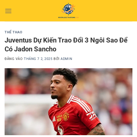
Bỏ
qua
nội
dung
THỂ THAO
Juventus Dự Kiến Trao Đổi 3 Ngôi Sao Để
Có Jadon Sancho
ĐĂNG VÀO
THÁNG 7 2, 2025
BỞI
ADMIN