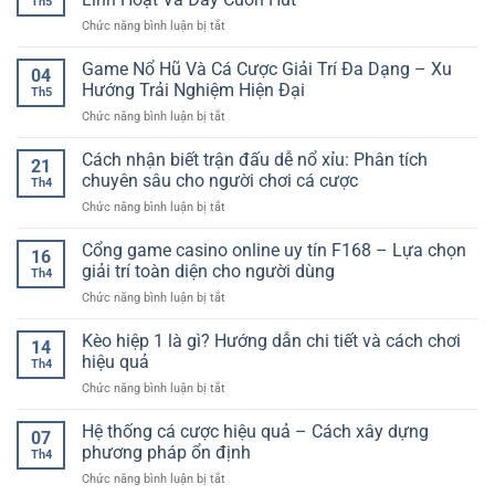
Th5
Nhiều
ở
Chức năng bình luận bị tắt
Bàn
Game
Chơi
Bài
Game Nổ Hũ Và Cá Cược Giải Trí Đa Dạng – Xu
–
04
Trực
Trải
Hướng Trải Nghiệm Hiện Đại
Th5
Tuyến
Nghiệm
ở
Chức năng bình luận bị tắt
–
Giải
Game
Không
Trí
Nổ
Cách nhận biết trận đấu dễ nổ xỉu: Phân tích
Gian
Linh
21
Hũ
Giải
chuyên sâu cho người chơi cá cược
Hoạt
Th4
Và
Trí
Và
ở
Chức năng bình luận bị tắt
Cá
Online
Sống
Cách
Cược
Linh
Động
nhận
Cổng game casino online uy tín F168 – Lựa chọn
Giải
Hoạt
16
biết
Trí
giải trí toàn diện cho người dùng
Và
Th4
trận
Đa
Đầy
ở
Chức năng bình luận bị tắt
đấu
Dạng
Cuốn
Cổng
dễ
–
Hút
game
Kèo hiệp 1 là gì? Hướng dẫn chi tiết và cách chơi
nổ
Xu
14
casino
xỉu:
hiệu quả
Hướng
Th4
online
Phân
Trải
ở
Chức năng bình luận bị tắt
uy
tích
Nghiệm
Kèo
tín
chuyên
Hiện
hiệp
Hệ thống cá cược hiệu quả – Cách xây dựng
F168
sâu
07
Đại
1
–
phương pháp ổn định
cho
Th4
là
Lựa
người
ở
Chức năng bình luận bị tắt
gì?
chọn
chơi