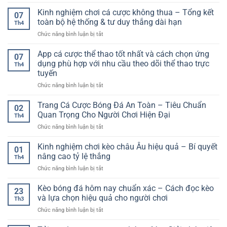
Hệ
Hướng
giải
cá
thống
Kinh nghiệm chơi cá cược không thua – Tổng kết
dẫn
trí
07
cược
cá
chi
toàn bộ hệ thống & tư duy thắng dài hạn
toàn
Th4
cược
tiết
diện
ở
Chức năng bình luận bị tắt
hiệu
và
cho
Kinh
quả
cách
người
nghiệm
App cá cược thể thao tốt nhất và cách chọn ứng
–
chơi
07
dùng
chơi
Cách
dụng phù hợp với nhu cầu theo dõi thể thao trực
hiệu
Th4
cá
xây
quả
tuyến
cược
dựng
ở
Chức năng bình luận bị tắt
không
phương
App
thua
pháp
cá
–
Trang Cá Cược Bóng Đá An Toàn – Tiêu Chuẩn
ổn
02
cược
Tổng
định
Quan Trọng Cho Người Chơi Hiện Đại
Th4
thể
kết
ở
Chức năng bình luận bị tắt
thao
toàn
Trang
tốt
bộ
Cá
Kinh nghiệm chơi kèo châu Âu hiệu quả – Bí quyết
nhất
hệ
01
Cược
và
thống
nâng cao tỷ lệ thắng
Th4
Bóng
cách
&
ở
Chức năng bình luận bị tắt
Đá
chọn
tư
Kinh
An
ứng
duy
nghiệm
Kèo bóng đá hôm nay chuẩn xác – Cách đọc kèo
Toàn
dụng
thắng
23
chơi
–
và lựa chọn hiệu quả cho người chơi
phù
dài
Th3
kèo
Tiêu
hợp
hạn
ở
Chức năng bình luận bị tắt
châu
Chuẩn
với
Kèo
Âu
Quan
nhu
bóng