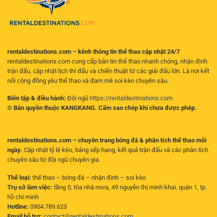
chơi
trị
hiện
đại
rentaldestinations.com – kênh thông tin thể thao cập nhật 24/7
rentaldestinations.com cung cấp bản tin thể thao nhanh chóng, nhận định
trận đấu, cập nhật lịch thi đấu và chiến thuật từ các giải đấu lớn. Là nơi kết
nối cộng đồng yêu thể thao và đam mê soi kèo chuyên sâu.
Biên tập & điều hành:
Đội ngũ
https://rentaldestinations.com
© Bản quyền thuộc KANGKANG. Cấm sao chép khi chưa được phép.
rentaldestinations.com – chuyên trang bóng đá & phân tích thể thao mỗi
ngày.
Cập nhật tỷ lệ kèo, bảng xếp hạng, kết quả trận đấu và các phân tích
chuyên sâu từ đội ngũ chuyên gia.
Thể loại:
thể thao – bóng đá – nhận định – soi kèo
Trụ sở làm việc:
tầng 5, tòa nhà nova, 49 nguyễn thị minh khai, quận 1, tp.
hồ chí minh
Hotline:
0904.789.623
Email hỗ trợ:
contact@rentaldestinations.com