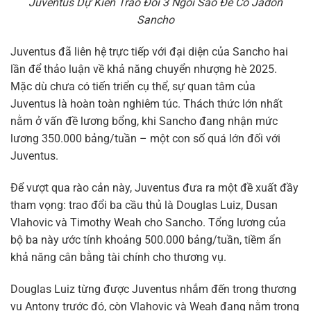
Juventus Dự Kiến Trao Đổi 3 Ngôi Sao Để Có Jadon
Sancho
Juventus đã liên hệ trực tiếp với đại diện của Sancho hai
lần để thảo luận về khả năng chuyển nhượng hè 2025.
Mặc dù chưa có tiến triển cụ thể, sự quan tâm của
Juventus là hoàn toàn nghiêm túc. Thách thức lớn nhất
nằm ở vấn đề lương bổng, khi Sancho đang nhận mức
lương 350.000 bảng/tuần – một con số quá lớn đối với
Juventus.
Để vượt qua rào cản này, Juventus đưa ra một đề xuất đầy
tham vọng: trao đổi ba cầu thủ là Douglas Luiz, Dusan
Vlahovic và Timothy Weah cho Sancho. Tổng lương của
bộ ba này ước tính khoảng 500.000 bảng/tuần, tiềm ẩn
khả năng cân bằng tài chính cho thương vụ.
Douglas Luiz từng được Juventus nhắm đến trong thương
vụ Antony trước đó, còn Vlahovic và Weah đang nằm trong