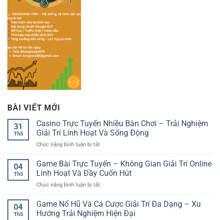
BÀI VIẾT MỚI
Casino Trực Tuyến Nhiều Bàn Chơi – Trải Nghiệm
31
Giải Trí Linh Hoạt Và Sống Động
Th5
ở
Chức năng bình luận bị tắt
Casino
Trực
Game Bài Trực Tuyến – Không Gian Giải Trí Online
04
Tuyến
Linh Hoạt Và Đầy Cuốn Hút
Th5
Nhiều
ở
Chức năng bình luận bị tắt
Bàn
Game
Chơi
Bài
Game Nổ Hũ Và Cá Cược Giải Trí Đa Dạng – Xu
–
04
Trực
Trải
Hướng Trải Nghiệm Hiện Đại
Th5
Tuyến
Nghiệm