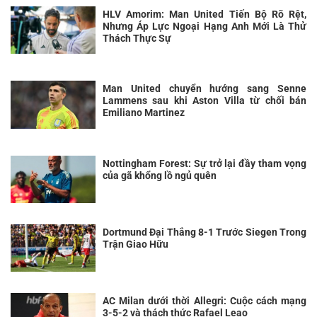
HLV Amorim: Man United Tiến Bộ Rõ Rệt,
Nhưng Áp Lực Ngoại Hạng Anh Mới Là Thử
Thách Thực Sự
Man United chuyển hướng sang Senne
Lammens sau khi Aston Villa từ chối bán
Emiliano Martinez
Nottingham Forest: Sự trở lại đầy tham vọng
của gã khổng lồ ngủ quên
Dortmund Đại Thắng 8-1 Trước Siegen Trong
Trận Giao Hữu
AC Milan dưới thời Allegri: Cuộc cách mạng
3-5-2 và thách thức Rafael Leao