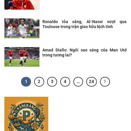
Ronaldo tỏa sáng, Al-Nassr vượt qua
Toulouse trong trận giao hữu kịch tính
Amad Diallo: Ngôi sao sáng của Man Utd
trong tương lai?
1
2
3
4
…
24