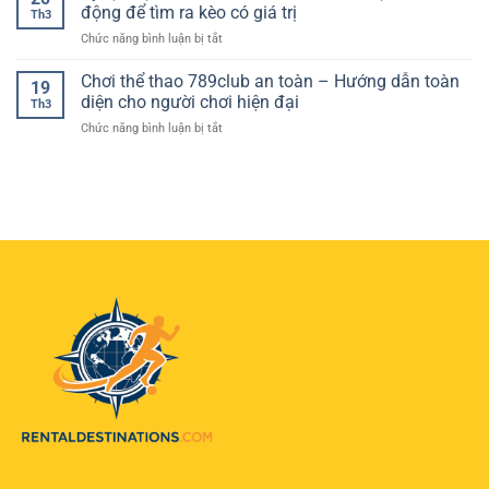
luongson
–
động để tìm ra kèo có giá trị
cao
Th3
tuyến
tv
Cách
tỷ
ở
Chức năng bình luận bị tắt
xem
đọc
lệ
Tỷ
bóng
kèo
thắng
lệ
Chơi thể thao 789club an toàn – Hướng dẫn toàn
đá
và
19
cược
–
diện cho người chơi hiện đại
lựa
Th3
thể
Giải
chọn
ở
Chức năng bình luận bị tắt
thao
pháp
hiệu
Chơi
mới
tiện
quả
thể
nhất
lợi
cho
thao
–
để
người
789club
Cách
theo
chơi
an
đọc
dõi
toàn
biến
trận
–
động
đấu
Hướng
để
mọi
dẫn
tìm
lúc
toàn
ra
mọi
diện
kèo
nơi
cho
có
người
giá
chơi
trị
hiện
đại