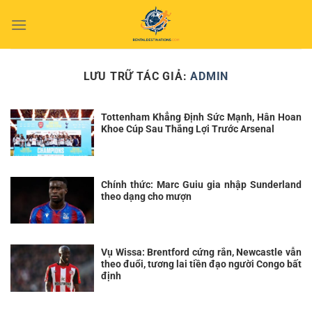
Bỏ
qua
nội
dung
LƯU TRỮ TÁC GIẢ:
ADMIN
Tottenham Khẳng Định Sức Mạnh, Hân Hoan
Khoe Cúp Sau Thắng Lợi Trước Arsenal
Chính thức: Marc Guiu gia nhập Sunderland
theo dạng cho mượn
Vụ Wissa: Brentford cứng rắn, Newcastle vẫn
theo đuổi, tương lai tiền đạo người Congo bất
định