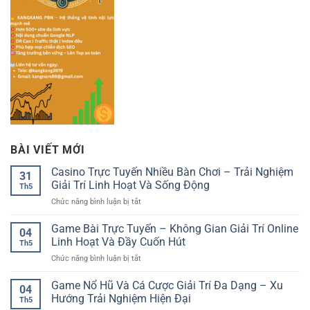
BÀI VIẾT MỚI
Casino Trực Tuyến Nhiều Bàn Chơi – Trải Nghiệm
31
Giải Trí Linh Hoạt Và Sống Động
Th5
ở
Chức năng bình luận bị tắt
Casino
Trực
Game Bài Trực Tuyến – Không Gian Giải Trí Online
04
Tuyến
Linh Hoạt Và Đầy Cuốn Hút
Th5
Nhiều
ở
Chức năng bình luận bị tắt
Bàn
Game
Chơi
Bài
Game Nổ Hũ Và Cá Cược Giải Trí Đa Dạng – Xu
–
04
Trực
Trải
Hướng Trải Nghiệm Hiện Đại
Th5
Tuyến
Nghiệm