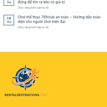
luongson
–
động để tìm ra kèo có giá trị
cao
Th3
tuyến
tv
Cách
tỷ
ở
Chức năng bình luận bị tắt
xem
đọc
lệ
Tỷ
bóng
kèo
thắng
lệ
Chơi thể thao 789club an toàn – Hướng dẫn toàn
đá
và
19
cược
–
diện cho người chơi hiện đại
lựa
Th3
thể
Giải
chọn
ở
Chức năng bình luận bị tắt
thao
pháp
hiệu
Chơi
mới
tiện
quả
thể
nhất
lợi
cho
thao
–
để
người
789club
Cách
theo
chơi
an
đọc
dõi
toàn
biến
trận
–
động
đấu
Hướng
để
mọi
dẫn
tìm
lúc
toàn
ra
mọi
diện
kèo
nơi
cho
có
người
giá
chơi
trị
hiện
đại