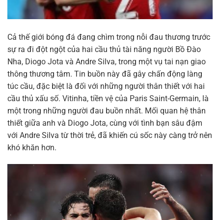
Cả thế giới bóng đá đang chìm trong nỗi đau thương trước
sự ra đi đột ngột của hai cầu thủ tài năng người Bồ Đào
Nha, Diogo Jota và Andre Silva, trong một vụ tai nạn giao
thông thương tâm. Tin buồn này đã gây chấn động làng
túc cầu, đặc biệt là đối với những người thân thiết với hai
cầu thủ xấu số. Vitinha, tiền vệ của Paris Saint-Germain, là
một trong những người đau buồn nhất. Mối quan hệ thân
thiết giữa anh và Diogo Jota, cùng với tình bạn sâu đậm
với Andre Silva từ thời trẻ, đã khiến cú sốc này càng trở nên
khó khăn hơn.