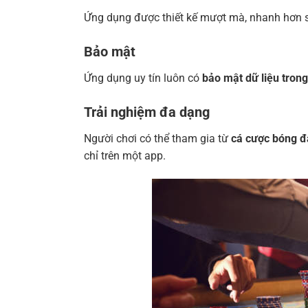
Ứng dụng được thiết kế mượt mà, nhanh hơn so 
Bảo mật
Ứng dụng uy tín luôn có
bảo mật dữ liệu tron
Trải nghiệm đa dạng
Người chơi có thể tham gia từ
cá cược bóng đ
chỉ trên một app.