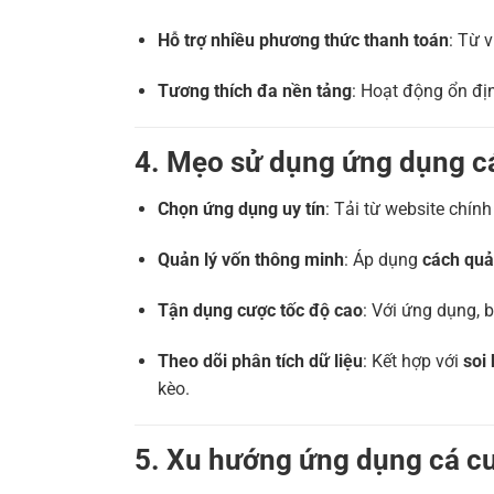
Hỗ trợ nhiều phương thức thanh toán
: Từ 
Tương thích đa nền tảng
: Hoạt động ổn địn
4. Mẹo sử dụng ứng dụng c
Chọn ứng dụng uy tín
: Tải từ website chí
Quản lý vốn thông minh
: Áp dụng
cách quả
Tận dụng cược tốc độ cao
: Với ứng dụng, 
Theo dõi phân tích dữ liệu
: Kết hợp với
soi
kèo.
5. Xu hướng ứng dụng cá cư