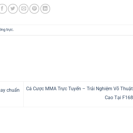
ờng trực
.
Cá Cược MMA Trực Tuyến – Trải Nghiệm Võ Thuật
nay chuẩn
Cao Tại F16