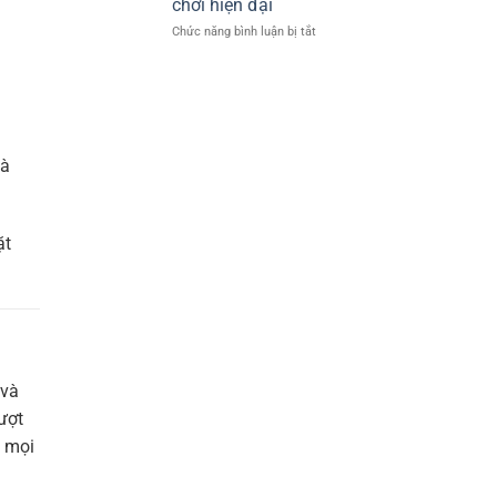
chơi hiện đại
để
mới
theo
nhất
ở
Chức năng bình luận bị tắt
dõi
–
Chơi
trận
Cách
thể
đấu
đọc
thao
mọi
biến
789club
lúc
động
an
mọi
để
toàn
nơi
tìm
và
–
ra
Hướng
kèo
dẫn
có
toàn
giá
diện
ặt
trị
cho
người
chơi
hiện
đại
 và
ượt
c mọi