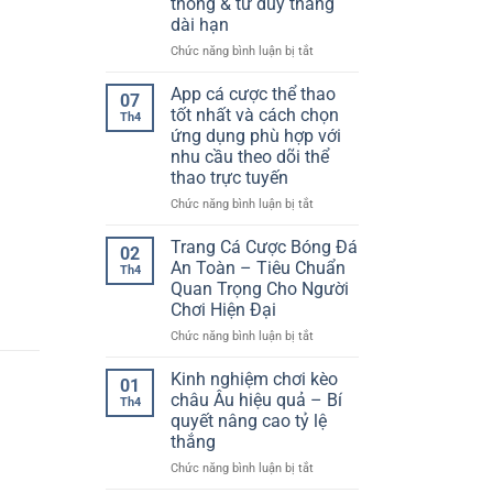
thống & tư duy thắng
quả
chơi
dài hạn
–
hiệu
Cách
quả
ở
Chức năng bình luận bị tắt
xây
Kinh
dựng
nghiệm
App cá cược thể thao
07
phương
chơi
tốt nhất và cách chọn
Th4
pháp
cá
ứng dụng phù hợp với
ổn
cược
nhu cầu theo dõi thể
định
không
thao trực tuyến
thua
–
ở
Chức năng bình luận bị tắt
Tổng
App
kết
cá
Trang Cá Cược Bóng Đá
02
toàn
cược
An Toàn – Tiêu Chuẩn
Th4
bộ
thể
Quan Trọng Cho Người
hệ
thao
Chơi Hiện Đại
thống
tốt
&
nhất
ở
Chức năng bình luận bị tắt
tư
và
Trang
duy
cách
Cá
Kinh nghiệm chơi kèo
01
thắng
chọn
Cược
châu Âu hiệu quả – Bí
Th4
dài
ứng
Bóng
quyết nâng cao tỷ lệ
hạn
dụng
Đá
thắng
phù
An
hợp
Toàn
ở
Chức năng bình luận bị tắt
với
–
Kinh