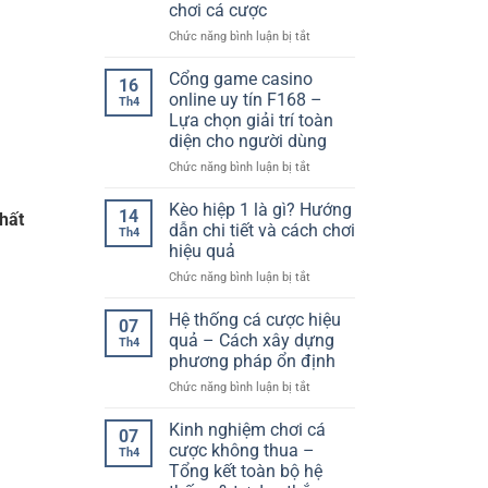
chơi cá cược
Và
Cược
Đầy
Giải
ở
Chức năng bình luận bị tắt
Cuốn
Trí
Cách
Hút
Đa
nhận
Cổng game casino
16
Dạng
biết
online uy tín F168 –
Th4
–
trận
Lựa chọn giải trí toàn
Xu
đấu
diện cho người dùng
Hướng
dễ
Trải
nổ
ở
Chức năng bình luận bị tắt
Nghiệm
xỉu:
Cổng
Hiện
Phân
game
Kèo hiệp 1 là gì? Hướng
14
hất
Đại
tích
casino
dẫn chi tiết và cách chơi
Th4
chuyên
online
hiệu quả
sâu
uy
cho
ở
Chức năng bình luận bị tắt
tín
người
Kèo
F168
chơi
hiệp
–
Hệ thống cá cược hiệu
07
cá
1
Lựa
quả – Cách xây dựng
Th4
cược
là
chọn
phương pháp ổn định
gì?
giải
ở
Chức năng bình luận bị tắt
Hướng
trí
Hệ
dẫn
toàn
thống
chi
diện
Kinh nghiệm chơi cá
07
cá
tiết
cho
cược không thua –
Th4
cược
và
người
Tổng kết toàn bộ hệ
hiệu
cách
dùng