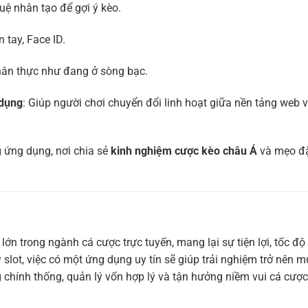
tuệ nhân tạo để gợi ý kèo.
 tay, Face ID.
hân thực như đang ở sòng bạc.
 dụng
: Giúp người chơi chuyển đổi linh hoạt giữa nền tảng web 
 ứng dụng, nơi chia sẻ
kinh nghiệm cược kèo châu Á
và mẹo đ
 lớn trong ngành cá cược trực tuyến, mang lại sự tiện lợi, tốc độ
 slot, việc có một ứng dụng uy tín sẽ giúp trải nghiệm trở nên m
chính thống, quản lý vốn hợp lý và tận hưởng niềm vui cá cượ