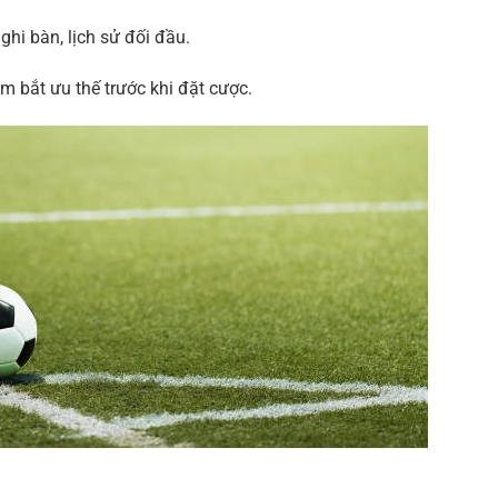
 ghi bàn, lịch sử đối đầu.
ắm bắt ưu thế trước khi đặt cược.