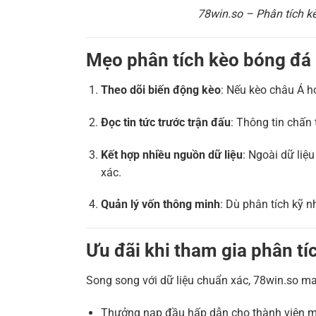
78win.so – Phân tích k
Mẹo phân tích kèo bóng đá
Theo dõi biến động kèo
: Nếu kèo châu Á ho
Đọc tin tức trước trận đấu
: Thông tin chấn 
Kết hợp nhiều nguồn dữ liệu
: Ngoài dữ liệ
xác.
Quản lý vốn thông minh
: Dù phân tích kỹ n
Ưu đãi khi tham gia phân tí
Song song với dữ liệu chuẩn xác, 78win.so m
Thưởng nạp đầu hấp dẫn cho thành viên m