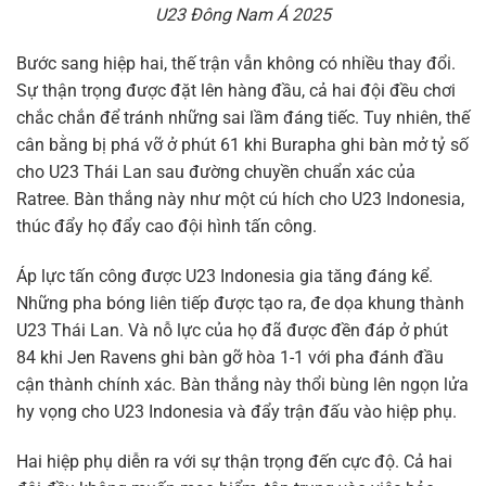
U23 Đông Nam Á 2025
Bước sang hiệp hai, thế trận vẫn không có nhiều thay đổi.
Sự thận trọng được đặt lên hàng đầu, cả hai đội đều chơi
chắc chắn để tránh những sai lầm đáng tiếc. Tuy nhiên, thế
cân bằng bị phá vỡ ở phút 61 khi Burapha ghi bàn mở tỷ số
cho U23 Thái Lan sau đường chuyền chuẩn xác của
Ratree. Bàn thắng này như một cú hích cho U23 Indonesia,
thúc đẩy họ đẩy cao đội hình tấn công.
Áp lực tấn công được U23 Indonesia gia tăng đáng kể.
Những pha bóng liên tiếp được tạo ra, đe dọa khung thành
U23 Thái Lan. Và nỗ lực của họ đã được đền đáp ở phút
84 khi Jen Ravens ghi bàn gỡ hòa 1-1 với pha đánh đầu
cận thành chính xác. Bàn thắng này thổi bùng lên ngọn lửa
hy vọng cho U23 Indonesia và đẩy trận đấu vào hiệp phụ.
Hai hiệp phụ diễn ra với sự thận trọng đến cực độ. Cả hai