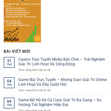
BÀI VIẾT MỚI
Casino Trực Tuyến Nhiều Bàn Chơi – Trải Nghiệm
31
Giải Trí Linh Hoạt Và Sống Động
Th5
ở
Chức năng bình luận bị tắt
Casino
Trực
Game Bài Trực Tuyến – Không Gian Giải Trí Online
04
Tuyến
Linh Hoạt Và Đầy Cuốn Hút
Th5
Nhiều
ở
Chức năng bình luận bị tắt
Bàn
Game
Chơi
Bài
Game Nổ Hũ Và Cá Cược Giải Trí Đa Dạng – Xu
–
04
Trực
Trải
Hướng Trải Nghiệm Hiện Đại
Th5
Tuyến
Nghiệm
ở
Chức năng bình luận bị tắt