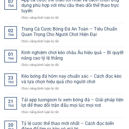
07
dùng
chơi
Cách
dụng phù hợp với nhu cầu theo dõi thể thao trực
hiệu
Th4
cá
xây
quả
tuyến
cược
dựng
ở
Chức năng bình luận bị tắt
không
phương
App
thua
pháp
cá
–
Trang Cá Cược Bóng Đá An Toàn – Tiêu Chuẩn
ổn
02
cược
Tổng
định
Quan Trọng Cho Người Chơi Hiện Đại
Th4
thể
kết
ở
Chức năng bình luận bị tắt
thao
toàn
Trang
tốt
bộ
Cá
Kinh nghiệm chơi kèo châu Âu hiệu quả – Bí quyết
nhất
hệ
01
Cược
và
thống
nâng cao tỷ lệ thắng
Th4
Bóng
cách
&
ở
Chức năng bình luận bị tắt
Đá
chọn
tư
Kinh
An
ứng
duy
nghiệm
Kèo bóng đá hôm nay chuẩn xác – Cách đọc kèo
Toàn
dụng
thắng
23
chơi
–
và lựa chọn hiệu quả cho người chơi
phù
dài
Th3
kèo
Tiêu
hợp
hạn
ở
Chức năng bình luận bị tắt
châu
Chuẩn
với
Kèo
Âu
Quan
nhu
bóng
Tải app luongson tv xem bóng đá – Giải pháp tiện
hiệu
Trọng
21
cầu
đá
quả
lợi để theo dõi trận đấu mọi lúc mọi nơi
Cho
theo
Th3
hôm
–
Người
dõi
ở
Chức năng bình luận bị tắt
nay
Bí
Chơi
thể
Tải
chuẩn
quyết
Hiện
thao
app
Tỷ lệ cược thể thao mới nhất – Cách đọc biến
xác
nâng
20
Đại
trực
luongson
–
động để tìm ra kèo có giá trị
cao