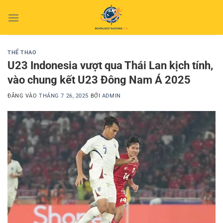
Bỏ
qua
nội
dung
THỂ THAO
U23 Indonesia vượt qua Thái Lan kịch tính,
vào chung kết U23 Đông Nam Á 2025
ĐĂNG VÀO
THÁNG 7 26, 2025
BỞI
ADMIN