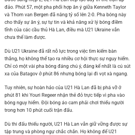
đảo. Phút 57, một pha phối hợp ăn ý giữa Kenneth Taylor
và Thom van Bergen đã nâng tỷ số lên 2-0. Pha bóng này
cho thấy sự ăn ý, sự tự tin và khả năng xử lý bóng điềm
tĩnh của các cầu thủ Hà Lan, điều mà U21 Ukraine vẫn
chưa thể làm được.
Dù U21 Ukraine đã rất nỗ lực trong việc tìm kiếm bàn
thắng, họ không thể tạo ra nhiều cơ hội thực sự nguy hiểm.
Chỉ có một vài pha bóng đáng chú ý, đáng kể nhất là cú sút
xa của Batagov ở phút 86 nhưng bóng lại đi vọt xà ngang.
Tuy nhiên, sự hoàn hảo của U21 Hà Lan đã bị phá vỡ ở
phút 81 khi Youri Regeer nhận thẻ đỏ trực tiếp vì pha vào
bóng nguy hiểm. Đội bóng áo cam phải chơi thiếu người
trong hơn 10 phút cuối trận đấu.
Dù thi đấu thiếu người, U21 Hà Lan vẫn giữ vững được sự
tập trung và phòng ngự chắc chắn. Họ không để U21