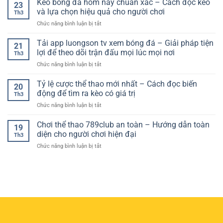
Kèo bóng đá hôm nay chuẩn xác – Cách đọc kèo
Toàn
dụng
thắng
23
chơi
–
và lựa chọn hiệu quả cho người chơi
phù
dài
Th3
kèo
Tiêu
hợp
hạn
ở
Chức năng bình luận bị tắt
châu
Chuẩn
với
Kèo
Âu
Quan
nhu
bóng
Tải app luongson tv xem bóng đá – Giải pháp tiện
hiệu
Trọng
21
cầu
đá
quả
lợi để theo dõi trận đấu mọi lúc mọi nơi
Cho
theo
Th3
hôm
–
Người
dõi
ở
Chức năng bình luận bị tắt
nay
Bí
Chơi
thể
Tải
chuẩn
quyết
Hiện
thao
app
Tỷ lệ cược thể thao mới nhất – Cách đọc biến
xác
nâng
20
Đại
trực
luongson
–
động để tìm ra kèo có giá trị
cao
Th3
tuyến
tv
Cách
tỷ
ở
Chức năng bình luận bị tắt
xem
đọc
lệ
Tỷ
bóng
kèo
thắng
lệ
Chơi thể thao 789club an toàn – Hướng dẫn toàn
đá
và
19
cược
–
diện cho người chơi hiện đại
lựa
Th3
thể
Giải
chọn
ở
Chức năng bình luận bị tắt
thao
pháp
hiệu
Chơi
mới
tiện
quả
thể
nhất
lợi
cho
thao
–
để
người
789club
Cách
theo
chơi
an
đọc
dõi
toàn
biến
trận
–
động
đấu
Hướng
để
mọi
dẫn