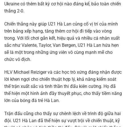
Ukraine có thêm bất kỳ cơ hội nào đáng kể, bảo toàn chiến
thắng 2-0.
Chiến thắng này giúp U21 Hà Lan củng cố vị trí của mình
trên bảng xếp hạng, tăng thêm cơ hội đi tiếp vào vòng
trong. Với lối chơi gắn kết, hiệu quả và nhiều cá nhân xuất
sắc như Valente, Taylor, Van Bergen, U21 Hà Lan hứa hẹn
sẽ là một trong những ứng viên vô cùng mạnh mẽ cho
chức vô địch.
HLV Michael Reiziger và các học trò xứng đáng nhận được
lời khen ngợi cho chiến thuật hợp lý, khả năng kiểm soát
thế trận xuất sắc và tinh thần thi đấu kiên cường. Họ đã
thể hiện một hình ảnh đầy thuyết phục, cho thấy tiềm năng
lớn của bóng đá trẻ Hà Lan.
Trận đấu cũng cho thấy sự chênh lệch về trình độ giữa hai
đội. U21 Hà Lan đã thể hiện sự vượt trội về chiến thuật, kỹ