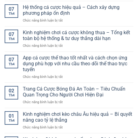
Kèo
tín
chuyên
Hiện
hiệp
Hệ thống cá cược hiệu quả – Cách xây dựng
F168
sâu
07
Đại
1
–
phương pháp ổn định
cho
Th4
là
Lựa
người
ở
Chức năng bình luận bị tắt
gì?
chọn
chơi
Hệ
Hướng
giải
cá
thống
Kinh nghiệm chơi cá cược không thua – Tổng kết
dẫn
trí
07
cược
cá
chi
toàn bộ hệ thống & tư duy thắng dài hạn
toàn
Th4
cược
tiết
diện
ở
Chức năng bình luận bị tắt
hiệu
và
cho
Kinh
quả
cách
người
nghiệm
App cá cược thể thao tốt nhất và cách chọn ứng
–
chơi
07
dùng
chơi
Cách
dụng phù hợp với nhu cầu theo dõi thể thao trực
hiệu
Th4
cá
xây
quả
tuyến
cược
dựng
ở
Chức năng bình luận bị tắt
không
phương
App
thua
pháp
cá
–
Trang Cá Cược Bóng Đá An Toàn – Tiêu Chuẩn
ổn
02
cược
Tổng
định
Quan Trọng Cho Người Chơi Hiện Đại
Th4
thể
kết
ở
Chức năng bình luận bị tắt
thao
toàn
Trang
tốt
bộ
Cá
Kinh nghiệm chơi kèo châu Âu hiệu quả – Bí quyết
nhất
hệ
01
Cược
và
thống
nâng cao tỷ lệ thắng
Th4
Bóng
cách
&
ở
Chức năng bình luận bị tắt
Đá
chọn
tư
Kinh
An
ứng
duy
nghiệm