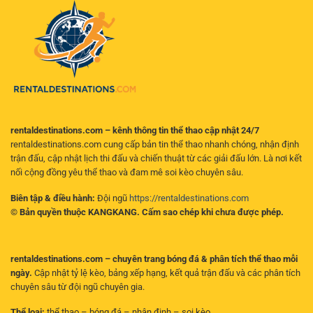
tìm
lúc
toàn
ra
mọi
diện
kèo
nơi
cho
có
người
giá
chơi
trị
hiện
đại
rentaldestinations.com – kênh thông tin thể thao cập nhật 24/7
rentaldestinations.com cung cấp bản tin thể thao nhanh chóng, nhận định
trận đấu, cập nhật lịch thi đấu và chiến thuật từ các giải đấu lớn. Là nơi kết
nối cộng đồng yêu thể thao và đam mê soi kèo chuyên sâu.
Biên tập & điều hành:
Đội ngũ
https://rentaldestinations.com
© Bản quyền thuộc KANGKANG. Cấm sao chép khi chưa được phép.
rentaldestinations.com – chuyên trang bóng đá & phân tích thể thao mỗi
ngày.
Cập nhật tỷ lệ kèo, bảng xếp hạng, kết quả trận đấu và các phân tích
chuyên sâu từ đội ngũ chuyên gia.
Thể loại:
thể thao – bóng đá – nhận định – soi kèo