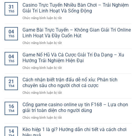
Casino Trực Tuyến Nhiều Bàn Chơi – Trải Nghiệm
31
Giải Trí Linh Hoạt Và Sống Động
Th5
ở
Chức năng bình luận bị tắt
Casino
Trực
Game Bài Trực Tuyến – Không Gian Giải Trí Online
04
Tuyến
Linh Hoạt Và Đầy Cuốn Hút
Th5
Nhiều
ở
Chức năng bình luận bị tắt
Bàn
Game
Chơi
Bài
Game Nổ Hũ Và Cá Cược Giải Trí Đa Dạng – Xu
–
04
Trực
Trải
Hướng Trải Nghiệm Hiện Đại
Th5
Tuyến
Nghiệm
ở
Chức năng bình luận bị tắt
–
Giải
Game
Không
Trí
Nổ
Cách nhận biết trận đấu dễ nổ xỉu: Phân tích
Gian
Linh
21
Hũ
Giải
chuyên sâu cho người chơi cá cược
Hoạt
Th4
Và
Trí
Và
ở
Chức năng bình luận bị tắt
Cá
Online
Sống
Cách
Cược
Linh
Động
nhận
Cổng game casino online uy tín F168 – Lựa chọn
Giải
Hoạt
16
biết
Trí
giải trí toàn diện cho người dùng
Và
Th4
trận
Đa
Đầy
ở
Chức năng bình luận bị tắt
đấu
Dạng
Cuốn
Cổng
dễ
–
Hút
game
Kèo hiệp 1 là gì? Hướng dẫn chi tiết và cách chơi
nổ
Xu
14
casino
xỉu:
hiệu quả
Hướng
Th4