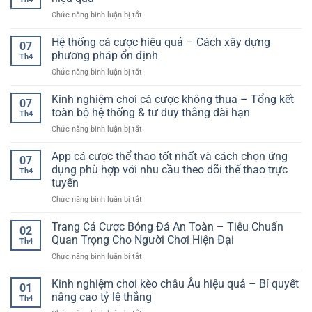
online
Phân
Trải
ở
Chức năng bình luận bị tắt
uy
tích
Nghiệm
Kèo
tín
chuyên
Hiện
hiệp
Hệ thống cá cược hiệu quả – Cách xây dựng
F168
sâu
07
Đại
1
–
phương pháp ổn định
cho
Th4
là
Lựa
người
ở
Chức năng bình luận bị tắt
gì?
chọn
chơi
Hệ
Hướng
giải
cá
thống
Kinh nghiệm chơi cá cược không thua – Tổng kết
dẫn
trí
07
cược
cá
chi
toàn bộ hệ thống & tư duy thắng dài hạn
toàn
Th4
cược
tiết
diện
ở
Chức năng bình luận bị tắt
hiệu
và
cho
Kinh
quả
cách
người
nghiệm
App cá cược thể thao tốt nhất và cách chọn ứng
–
chơi
07
dùng
chơi
Cách
dụng phù hợp với nhu cầu theo dõi thể thao trực
hiệu
Th4
cá
xây
quả
tuyến
cược
dựng
ở
Chức năng bình luận bị tắt
không
phương
App
thua
pháp
cá
–
Trang Cá Cược Bóng Đá An Toàn – Tiêu Chuẩn
ổn
02
cược
Tổng
định
Quan Trọng Cho Người Chơi Hiện Đại
Th4
thể
kết
ở
Chức năng bình luận bị tắt
thao
toàn
Trang
tốt
bộ
Cá
Kinh nghiệm chơi kèo châu Âu hiệu quả – Bí quyết
nhất
hệ
01
Cược
và
thống
nâng cao tỷ lệ thắng
Th4
Bóng
cách
&