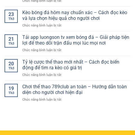
ở
Chức năng bình luận bị tắt
Đá
chọn
tư
Kinh
An
ứng
duy
nghiệm
Kèo bóng đá hôm nay chuẩn xác – Cách đọc kèo
Toàn
dụng
thắng
23
chơi
–
và lựa chọn hiệu quả cho người chơi
phù
dài
Th3
kèo
Tiêu
hợp
hạn
ở
Chức năng bình luận bị tắt
châu
Chuẩn
với
Kèo
Âu
Quan
nhu
bóng
Tải app luongson tv xem bóng đá – Giải pháp tiện
hiệu
Trọng
21
cầu
đá
quả
lợi để theo dõi trận đấu mọi lúc mọi nơi
Cho
theo
Th3
hôm
–
Người
dõi
ở
Chức năng bình luận bị tắt
nay
Bí
Chơi
thể
Tải
chuẩn
quyết
Hiện
thao
app
Tỷ lệ cược thể thao mới nhất – Cách đọc biến
xác
nâng
20
Đại
trực
luongson
–
động để tìm ra kèo có giá trị
cao
Th3
tuyến
tv
Cách
tỷ
ở
Chức năng bình luận bị tắt
xem
đọc
lệ
Tỷ
bóng
kèo
thắng
lệ
Chơi thể thao 789club an toàn – Hướng dẫn toàn
đá
và
19
cược
–
diện cho người chơi hiện đại
lựa
Th3
thể
Giải
chọn
ở
Chức năng bình luận bị tắt
thao
pháp
hiệu
Chơi
mới
tiện
quả
thể
nhất
lợi
cho
thao
–
để
người
789club
Cách
theo
chơi
an
đọc
dõi
toàn
biến
trận