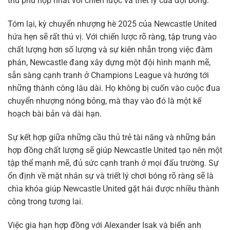
thủ phù hợp nhất với chiến lược và triết lý của đội bóng.
Tóm lại, kỳ chuyển nhượng hè 2025 của Newcastle United
hứa hẹn sẽ rất thú vị. Với chiến lược rõ ràng, tập trung vào
chất lượng hơn số lượng và sự kiên nhẫn trong việc đàm
phán, Newcastle đang xây dựng một đội hình mạnh mẽ,
sẵn sàng cạnh tranh ở Champions League và hướng tới
những thành công lâu dài. Họ không bị cuốn vào cuộc đua
chuyển nhượng nóng bỏng, mà thay vào đó là một kế
hoạch bài bản và dài hạn.
Sự kết hợp giữa những cầu thủ trẻ tài năng và những bản
hợp đồng chất lượng sẽ giúp Newcastle United tạo nên một
tập thể mạnh mẽ, đủ sức cạnh tranh ở mọi đấu trường. Sự
ổn định về mặt nhân sự và triết lý chơi bóng rõ ràng sẽ là
chìa khóa giúp Newcastle United gặt hái được nhiều thành
công trong tương lai.
Việc gia hạn hợp đồng với Alexander Isak và biến anh