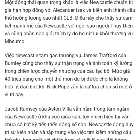
Một động thái quan trọng khác là việc Newcastle chuẩn bị
gia hạn hợp đồng với Alexander Isak và biến anh thành cầu
thủ hưởng lương cao nhất CLB. Điều này cho thấy sự cam
kết mạnh mẽ của Newcastle với ngôi sao người Thụy Điển
và cũng phần nào giải thích lý do họ rút lui khỏi thương vụ
Mbeumo.
Việc Newcastle tạm gác thương vụ James Trafford của
Burnley cũng cho thấy sự thận trọng và tính toán kỹ lưỡng
trong chiến lược chuyển nhượng của câu lạc bộ. Mức giá
40 triệu bảng cho một thủ môn dự bị được cho là không
hợp lý, đặc biệt khi Nick Pope vẫn là sự lựa chọn số một ở
vị trí này.
Jacob Ramsey của Aston Villa vẫn nằm trong tầm ngắm
của Newcastle ở khu vực giữa sân, tuy nhiên hiện tại vẫn
chưa có bất kỳ tiến triển đáng kể nào. Newcastle đang duy
trì sự kiên nhẫn và tập trung vào việc tìm kiếm những cầu