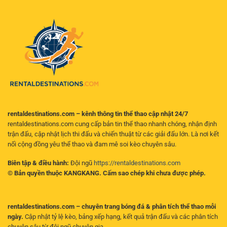
–
động
đấu
Hướng
để
mọi
dẫn
tìm
lúc
toàn
ra
mọi
diện
kèo
nơi
cho
có
người
giá
chơi
trị
hiện
đại
rentaldestinations.com – kênh thông tin thể thao cập nhật 24/7
rentaldestinations.com cung cấp bản tin thể thao nhanh chóng, nhận định
trận đấu, cập nhật lịch thi đấu và chiến thuật từ các giải đấu lớn. Là nơi kết
nối cộng đồng yêu thể thao và đam mê soi kèo chuyên sâu.
Biên tập & điều hành:
Đội ngũ
https://rentaldestinations.com
© Bản quyền thuộc KANGKANG. Cấm sao chép khi chưa được phép.
rentaldestinations.com – chuyên trang bóng đá & phân tích thể thao mỗi
ngày.
Cập nhật tỷ lệ kèo, bảng xếp hạng, kết quả trận đấu và các phân tích
chuyên sâu từ đội ngũ chuyên gia.