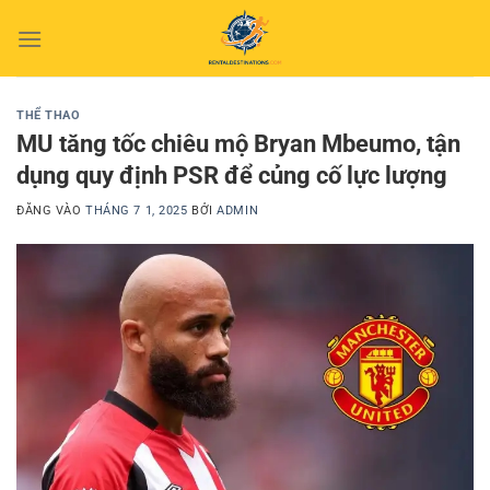
Bỏ
qua
nội
dung
THỂ THAO
MU tăng tốc chiêu mộ Bryan Mbeumo, tận
dụng quy định PSR để củng cố lực lượng
ĐĂNG VÀO
THÁNG 7 1, 2025
BỞI
ADMIN