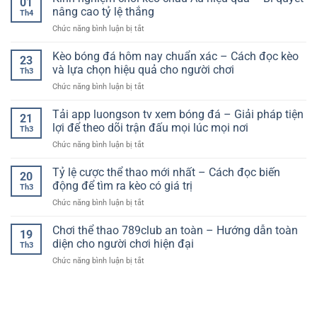
01
Cược
và
thống
nâng cao tỷ lệ thắng
Th4
Bóng
cách
&
ở
Chức năng bình luận bị tắt
Đá
chọn
tư
Kinh
An
ứng
duy
nghiệm
Kèo bóng đá hôm nay chuẩn xác – Cách đọc kèo
Toàn
dụng
thắng
23
chơi
–
và lựa chọn hiệu quả cho người chơi
phù
dài
Th3
kèo
Tiêu
hợp
hạn
ở
Chức năng bình luận bị tắt
châu
Chuẩn
với
Kèo
Âu
Quan
nhu
bóng
Tải app luongson tv xem bóng đá – Giải pháp tiện
hiệu
Trọng
21
cầu
đá
quả
lợi để theo dõi trận đấu mọi lúc mọi nơi
Cho
theo
Th3
hôm
–
Người
dõi
ở
Chức năng bình luận bị tắt
nay
Bí
Chơi
thể
Tải
chuẩn
quyết
Hiện
thao
app
Tỷ lệ cược thể thao mới nhất – Cách đọc biến
xác
nâng
20
Đại
trực
luongson
–
động để tìm ra kèo có giá trị
cao
Th3
tuyến
tv
Cách
tỷ
ở
Chức năng bình luận bị tắt
xem
đọc
lệ
Tỷ
bóng
kèo
thắng
lệ
Chơi thể thao 789club an toàn – Hướng dẫn toàn
đá
và
19
cược
–
diện cho người chơi hiện đại
lựa
Th3
thể
Giải
chọn
ở
Chức năng bình luận bị tắt
thao
pháp
hiệu
Chơi
mới
tiện
quả
thể
nhất
lợi
cho
thao
–
để
người
789club
Cách
theo
chơi