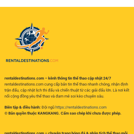
an
đọc
dõi
toàn
biến
trận
–
động
đấu
Hướng
để
mọi
dẫn
tìm
lúc
toàn
ra
mọi
diện
kèo
nơi
cho
có
người
giá
chơi
trị
hiện
đại
rentaldestinations.com – kênh thông tin thể thao cập nhật 24/7
rentaldestinations.com cung cấp bản tin thể thao nhanh chóng, nhận định
trận đấu, cập nhật lịch thi đấu và chiến thuật từ các giải đấu lớn. Là nơi kết
nối cộng đồng yêu thể thao và đam mê soi kèo chuyên sâu.
Biên tập & điều hành:
Đội ngũ
https://rentaldestinations.com
© Bản quyền thuộc KANGKANG. Cấm sao chép khi chưa được phép.
rentaldestinations.com – chuyên trang bóng đá & phân tích thể thao mỗi