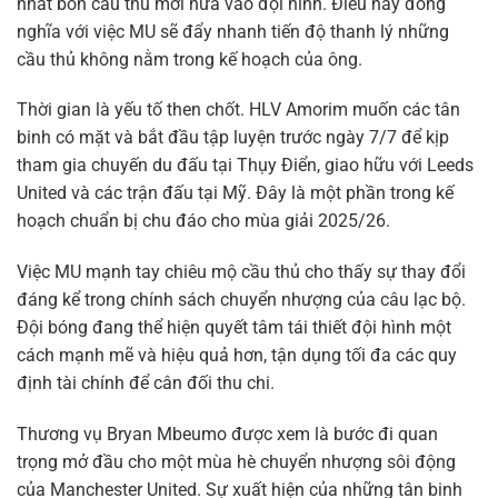
nhất bốn cầu thủ mới nữa vào đội hình. Điều này đồng
nghĩa với việc MU sẽ đẩy nhanh tiến độ thanh lý những
cầu thủ không nằm trong kế hoạch của ông.
Thời gian là yếu tố then chốt. HLV Amorim muốn các tân
binh có mặt và bắt đầu tập luyện trước ngày 7/7 để kịp
tham gia chuyến du đấu tại Thụy Điển, giao hữu với Leeds
United và các trận đấu tại Mỹ. Đây là một phần trong kế
hoạch chuẩn bị chu đáo cho mùa giải 2025/26.
Việc MU mạnh tay chiêu mộ cầu thủ cho thấy sự thay đổi
đáng kể trong chính sách chuyển nhượng của câu lạc bộ.
Đội bóng đang thể hiện quyết tâm tái thiết đội hình một
cách mạnh mẽ và hiệu quả hơn, tận dụng tối đa các quy
định tài chính để cân đối thu chi.
Thương vụ Bryan Mbeumo được xem là bước đi quan
trọng mở đầu cho một mùa hè chuyển nhượng sôi động
của Manchester United. Sự xuất hiện của những tân binh