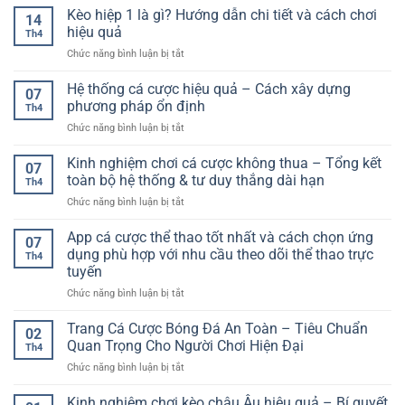
Hút
game
Kèo hiệp 1 là gì? Hướng dẫn chi tiết và cách chơi
nổ
Xu
14
casino
xỉu:
hiệu quả
Hướng
Th4
online
Phân
Trải
ở
Chức năng bình luận bị tắt
uy
tích
Nghiệm
Kèo
tín
chuyên
Hiện
hiệp
Hệ thống cá cược hiệu quả – Cách xây dựng
F168
sâu
07
Đại
1
–
phương pháp ổn định
cho
Th4
là
Lựa
người
ở
Chức năng bình luận bị tắt
gì?
chọn
chơi
Hệ
Hướng
giải
cá
thống
Kinh nghiệm chơi cá cược không thua – Tổng kết
dẫn
trí
07
cược
cá
chi
toàn bộ hệ thống & tư duy thắng dài hạn
toàn
Th4
cược
tiết
diện
ở
Chức năng bình luận bị tắt
hiệu
và
cho
Kinh
quả
cách
người
nghiệm
App cá cược thể thao tốt nhất và cách chọn ứng
–
chơi
07
dùng
chơi
Cách
dụng phù hợp với nhu cầu theo dõi thể thao trực
hiệu
Th4
cá
xây
quả
tuyến
cược
dựng
ở
Chức năng bình luận bị tắt
không
phương
App
thua
pháp
cá
–
Trang Cá Cược Bóng Đá An Toàn – Tiêu Chuẩn
ổn
02
cược
Tổng
định
Quan Trọng Cho Người Chơi Hiện Đại
Th4
thể
kết
ở
Chức năng bình luận bị tắt
thao
toàn
Trang
tốt
bộ
Cá
Kinh nghiệm chơi kèo châu Âu hiệu quả – Bí quyết
nhất
hệ