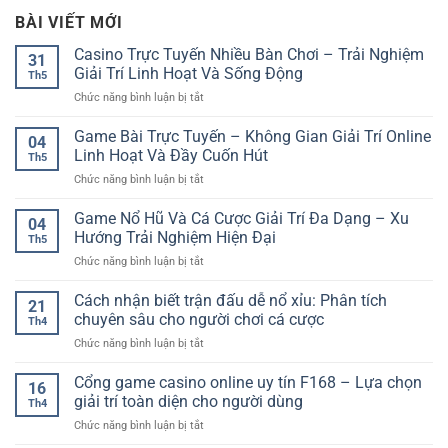
BÀI VIẾT MỚI
Casino Trực Tuyến Nhiều Bàn Chơi – Trải Nghiệm
31
Giải Trí Linh Hoạt Và Sống Động
Th5
ở
Chức năng bình luận bị tắt
Casino
Trực
Game Bài Trực Tuyến – Không Gian Giải Trí Online
04
Tuyến
Linh Hoạt Và Đầy Cuốn Hút
Th5
Nhiều
ở
Chức năng bình luận bị tắt
Bàn
Game
Chơi
Bài
Game Nổ Hũ Và Cá Cược Giải Trí Đa Dạng – Xu
–
04
Trực
Trải
Hướng Trải Nghiệm Hiện Đại
Th5
Tuyến
Nghiệm
ở
Chức năng bình luận bị tắt
–
Giải
Game
Không
Trí
Nổ
Cách nhận biết trận đấu dễ nổ xỉu: Phân tích
Gian
Linh
21
Hũ
Giải
chuyên sâu cho người chơi cá cược
Hoạt
Th4
Và
Trí
Và
ở
Chức năng bình luận bị tắt
Cá
Online
Sống
Cách
Cược
Linh
Động
nhận
Cổng game casino online uy tín F168 – Lựa chọn
Giải
Hoạt
16
biết
Trí
giải trí toàn diện cho người dùng
Và
Th4
trận
Đa
Đầy
ở
Chức năng bình luận bị tắt
đấu
Dạng
Cuốn
Cổng
dễ
–