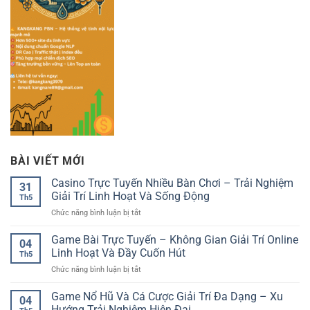
BÀI VIẾT MỚI
Casino Trực Tuyến Nhiều Bàn Chơi – Trải Nghiệm
31
Giải Trí Linh Hoạt Và Sống Động
Th5
ở
Chức năng bình luận bị tắt
Casino
Trực
Game Bài Trực Tuyến – Không Gian Giải Trí Online
04
Tuyến
Linh Hoạt Và Đầy Cuốn Hút
Th5
Nhiều
ở
Chức năng bình luận bị tắt
Bàn
Game
Chơi
Bài
Game Nổ Hũ Và Cá Cược Giải Trí Đa Dạng – Xu
–
04
Trực
Trải
Hướng Trải Nghiệm Hiện Đại