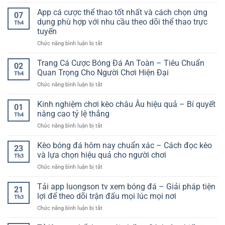
Kinh
quả
cách
người
nghiệm
App cá cược thể thao tốt nhất và cách chọn ứng
–
chơi
07
dùng
chơi
Cách
dụng phù hợp với nhu cầu theo dõi thể thao trực
hiệu
Th4
cá
xây
quả
tuyến
cược
dựng
ở
Chức năng bình luận bị tắt
không
phương
App
thua
pháp
cá
–
Trang Cá Cược Bóng Đá An Toàn – Tiêu Chuẩn
ổn
02
cược
Tổng
định
Quan Trọng Cho Người Chơi Hiện Đại
Th4
thể
kết
ở
Chức năng bình luận bị tắt
thao
toàn
Trang
tốt
bộ
Cá
Kinh nghiệm chơi kèo châu Âu hiệu quả – Bí quyết
nhất
hệ
01
Cược
và
thống
nâng cao tỷ lệ thắng
Th4
Bóng
cách
&
ở
Chức năng bình luận bị tắt
Đá
chọn
tư
Kinh
An
ứng
duy
nghiệm
Kèo bóng đá hôm nay chuẩn xác – Cách đọc kèo
Toàn
dụng
thắng
23
chơi
–
và lựa chọn hiệu quả cho người chơi
phù
dài
Th3
kèo
Tiêu
hợp
hạn
ở
Chức năng bình luận bị tắt
châu
Chuẩn
với
Kèo
Âu
Quan
nhu
bóng
Tải app luongson tv xem bóng đá – Giải pháp tiện
hiệu
Trọng
21
cầu
đá
quả
lợi để theo dõi trận đấu mọi lúc mọi nơi
Cho
theo
Th3
hôm
–
Người
dõi
ở
Chức năng bình luận bị tắt
nay
Bí
Chơi
thể
Tải
chuẩn
quyết
Hiện
thao
app