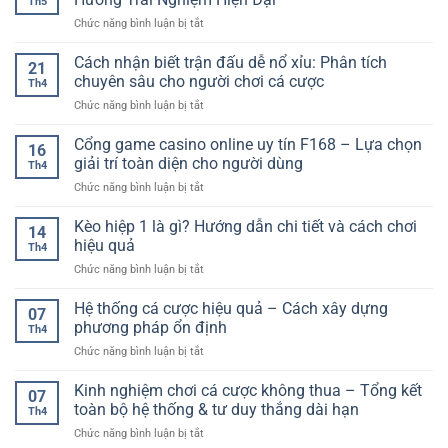
Th5
Tuyến
Nghiệm
ở
Chức năng bình luận bị tắt
–
Giải
Game
Không
Trí
Nổ
Cách nhận biết trận đấu dễ nổ xỉu: Phân tích
Gian
Linh
21
Hũ
Giải
chuyên sâu cho người chơi cá cược
Hoạt
Th4
Và
Trí
Và
ở
Chức năng bình luận bị tắt
Cá
Online
Sống
Cách
Cược
Linh
Động
nhận
Cổng game casino online uy tín F168 – Lựa chọn
Giải
Hoạt
16
biết
Trí
giải trí toàn diện cho người dùng
Và
Th4
trận
Đa
Đầy
ở
Chức năng bình luận bị tắt
đấu
Dạng
Cuốn
Cổng
dễ
–
Hút
game
Kèo hiệp 1 là gì? Hướng dẫn chi tiết và cách chơi
nổ
Xu
14
casino
xỉu:
hiệu quả
Hướng
Th4
online
Phân
Trải
ở
Chức năng bình luận bị tắt
uy
tích
Nghiệm
Kèo
tín
chuyên
Hiện
hiệp
Hệ thống cá cược hiệu quả – Cách xây dựng
F168
sâu
07
Đại
1
–
phương pháp ổn định
cho
Th4
là
Lựa
người
ở
Chức năng bình luận bị tắt
gì?
chọn
chơi
Hệ
Hướng
giải
cá
thống
Kinh nghiệm chơi cá cược không thua – Tổng kết
dẫn
trí
07
cược
cá
chi
toàn bộ hệ thống & tư duy thắng dài hạn
toàn
Th4
cược
tiết
diện
ở
Chức năng bình luận bị tắt
hiệu
và
cho