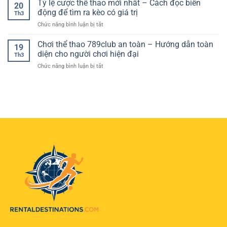
Tỷ lệ cược thể thao mới nhất – Cách đọc biến
xác
nâng
20
Đại
trực
luongson
–
động để tìm ra kèo có giá trị
cao
Th3
tuyến
tv
Cách
tỷ
ở
Chức năng bình luận bị tắt
xem
đọc
lệ
Tỷ
bóng
kèo
thắng
lệ
Chơi thể thao 789club an toàn – Hướng dẫn toàn
đá
và
19
cược
–
diện cho người chơi hiện đại
lựa
Th3
thể
Giải
chọn
ở
Chức năng bình luận bị tắt
thao
pháp
hiệu
Chơi
mới
tiện
quả
thể
nhất
lợi
cho
thao
–
để
người
789club
Cách
theo
chơi
an
đọc
dõi
toàn
biến
trận
–
động
đấu
Hướng
để
mọi
dẫn
tìm
lúc
toàn
ra
mọi
diện
kèo
nơi
cho
có
người
giá
chơi
trị
hiện
đại