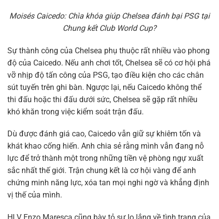
Moisés Caicedo: Chìa khóa giúp Chelsea đánh bại PSG tại
Chung kết Club World Cup?
Sự thành công của Chelsea phụ thuộc rất nhiều vào phong
độ của Caicedo. Nếu anh chơi tốt, Chelsea sẽ có cơ hội phá
vỡ nhịp độ tấn công của PSG, tạo điều kiện cho các chân
sút tuyến trên ghi bàn. Ngược lại, nếu Caicedo không thể
thi đấu hoặc thi đấu dưới sức, Chelsea sẽ gặp rất nhiều
khó khăn trong việc kiểm soát trận đấu.
Dù được đánh giá cao, Caicedo vẫn giữ sự khiêm tốn và
khát khao cống hiến. Anh chia sẻ rằng mình vẫn đang nỗ
lực để trở thành một trong những tiền vệ phòng ngự xuất
sắc nhất thế giới. Trận chung kết là cơ hội vàng để anh
chứng minh năng lực, xóa tan mọi nghi ngờ và khẳng định
vị thế của mình.
HLV Enzo Maresca cũng bày tỏ sự lo lắng về tình trạng của