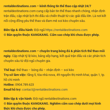
rentaldestinations.com – kênh thông tin thể thao cập nhật 24/7
rentaldestinations.com cung cấp bản tin thể thao nhanh chóng, nhận định
trận đấu, cập nhật lịch thi đấu và chiến thuật từ các giải đấu lớn. Là nơi kết
nối cộng đồng yêu thể thao và đam mê soi kèo chuyên sâu.
Biên tập & điều hành:
Đội ngũ
https://rentaldestinations.com
© Bản quyền thuộc KANGKANG. Cấm sao chép khi chưa được phép.
rentaldestinations.com – chuyên trang bóng đá & phân tích thể thao mỗi
ngày.
Cập nhật tỷ lệ kèo, bảng xếp hạng, kết quả trận đấu và các phân tích
chuyên sâu từ đội ngũ chuyên gia.
Thể loại:
thể thao – bóng đá – nhận định – soi kèo
Trụ sở làm việc:
tầng 5, tòa nhà nova, 49 nguyễn thị minh khai, quận 1, tp.
hồ chí minh
Hotline:
0904.789.623
Email hỗ trợ:
contact@rentaldestinations.com
Biên tập & vận hành:
Đội ngũ rentaldestinations.com
© Bản quyền thuộc KANGKANG. Nghiêm cấm sao chép dưới mọi hình
thức khi chưa được cho phép.