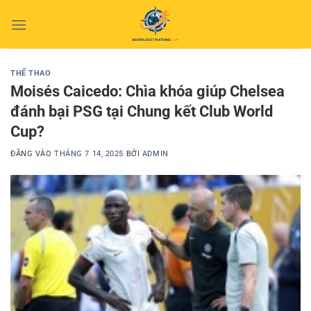
Bỏ
qua
nội
dung
THỂ THAO
Moisés Caicedo: Chìa khóa giúp Chelsea
đánh bại PSG tại Chung kết Club World
Cup?
ĐĂNG VÀO
THÁNG 7 14, 2025
BỞI
ADMIN