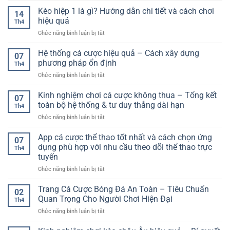
dễ
–
Hút
game
Kèo hiệp 1 là gì? Hướng dẫn chi tiết và cách chơi
nổ
Xu
14
casino
xỉu:
hiệu quả
Hướng
Th4
online
Phân
Trải
ở
Chức năng bình luận bị tắt
uy
tích
Nghiệm
Kèo
tín
chuyên
Hiện
hiệp
Hệ thống cá cược hiệu quả – Cách xây dựng
F168
sâu
07
Đại
1
–
phương pháp ổn định
cho
Th4
là
Lựa
người
ở
Chức năng bình luận bị tắt
gì?
chọn
chơi
Hệ
Hướng
giải
cá
thống
Kinh nghiệm chơi cá cược không thua – Tổng kết
dẫn
trí
07
cược
cá
chi
toàn bộ hệ thống & tư duy thắng dài hạn
toàn
Th4
cược
tiết
diện
ở
Chức năng bình luận bị tắt
hiệu
và
cho
Kinh
quả
cách
người
nghiệm
App cá cược thể thao tốt nhất và cách chọn ứng
–
chơi
07
dùng
chơi
Cách
dụng phù hợp với nhu cầu theo dõi thể thao trực
hiệu
Th4
cá
xây
quả
tuyến
cược
dựng
ở
Chức năng bình luận bị tắt
không
phương
App
thua
pháp
cá
–
Trang Cá Cược Bóng Đá An Toàn – Tiêu Chuẩn
ổn
02
cược
Tổng
định
Quan Trọng Cho Người Chơi Hiện Đại
Th4
thể
kết
ở
Chức năng bình luận bị tắt
thao
toàn
Trang
tốt
bộ
Cá
nhất