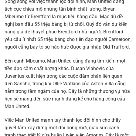
Song song với việc thanh lọc đội hình, Man United đang
tích cực chiêu mộ những tân binh chất lượng. Bryan
Mbeumo từ Brentford là mục tiêu hàng đầu. Mặc dù đề
nghị ban đầu 55 triệu bảng bị từ chối, Quỷ đỏ vẫn dự kiến
nâng giá để thuyết phục Brentford nhả người. Brentford
yêu cầu ít nhất 65 triệu bảng cho tiền đạo người Cameroon,
người cũng bày tỏ sự háo hức được gia nhập Old Trafford.
Bên cạnh Mbeumo, Man United cũng đang tìm kiếm một
tiền đạo cắm chất lượng khác. Dusan Vlahovic của
Juventus xuất hiện trong các cuộc đàm phán liên quan
đến Sancho, trong khi Ollie Watkins của Aston Villa cũng
nằm trong tầm ngắm của họ. Đây là những thương vụ hứa
hẹn sẽ mang đến sức mạnh đáng kể cho hàng công của
Man United.
Việc Man United mạnh tay thanh lọc đội hình cho thấy
quyết tâm xây dựng một đội bóng mới, giàu sức cạnh
tranh theo triết lý của huấn luyện viên Amorim. Đây là một