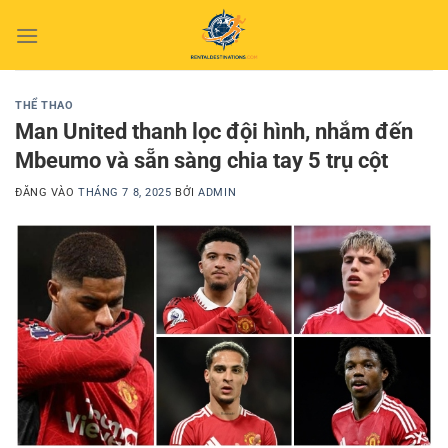
Bỏ
qua
nội
dung
THỂ THAO
Man United thanh lọc đội hình, nhắm đến
Mbeumo và sẵn sàng chia tay 5 trụ cột
ĐĂNG VÀO
THÁNG 7 8, 2025
BỞI
ADMIN