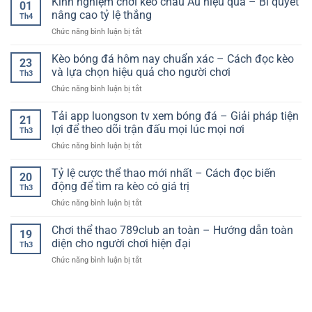
Kinh nghiệm chơi kèo châu Âu hiệu quả – Bí quyết
hệ
01
Cược
và
thống
nâng cao tỷ lệ thắng
Th4
Bóng
cách
&
ở
Chức năng bình luận bị tắt
Đá
chọn
tư
Kinh
An
ứng
duy
nghiệm
Kèo bóng đá hôm nay chuẩn xác – Cách đọc kèo
Toàn
dụng
thắng
23
chơi
–
và lựa chọn hiệu quả cho người chơi
phù
dài
Th3
kèo
Tiêu
hợp
hạn
ở
Chức năng bình luận bị tắt
châu
Chuẩn
với
Kèo
Âu
Quan
nhu
bóng
Tải app luongson tv xem bóng đá – Giải pháp tiện
hiệu
Trọng
21
cầu
đá
quả
lợi để theo dõi trận đấu mọi lúc mọi nơi
Cho
theo
Th3
hôm
–
Người
dõi
ở
Chức năng bình luận bị tắt
nay
Bí
Chơi
thể
Tải
chuẩn
quyết
Hiện
thao
app
Tỷ lệ cược thể thao mới nhất – Cách đọc biến
xác
nâng
20
Đại
trực
luongson
–
động để tìm ra kèo có giá trị
cao
Th3
tuyến
tv
Cách
tỷ
ở
Chức năng bình luận bị tắt
xem
đọc
lệ
Tỷ
bóng
kèo
thắng
lệ
Chơi thể thao 789club an toàn – Hướng dẫn toàn
đá
và
19
cược
–
diện cho người chơi hiện đại
lựa
Th3
thể
Giải
chọn
ở
Chức năng bình luận bị tắt
thao
pháp
hiệu
Chơi
mới
tiện
quả
thể
nhất
lợi
cho
thao
–
để
người
789club
Cách
theo