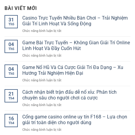
BÀI VIẾT MỚI
Casino Trực Tuyến Nhiều Bàn Chơi – Trải Nghiệm
31
Giải Trí Linh Hoạt Và Sống Động
Th5
ở
Chức năng bình luận bị tắt
Casino
Trực
Game Bài Trực Tuyến – Không Gian Giải Trí Online
04
Tuyến
Linh Hoạt Và Đầy Cuốn Hút
Th5
Nhiều
ở
Chức năng bình luận bị tắt
Bàn
Game
Chơi
Bài
Game Nổ Hũ Và Cá Cược Giải Trí Đa Dạng – Xu
–
04
Trực
Trải
Hướng Trải Nghiệm Hiện Đại
Th5
Tuyến
Nghiệm
ở
Chức năng bình luận bị tắt
–
Giải
Game
Không
Trí
Nổ
Cách nhận biết trận đấu dễ nổ xỉu: Phân tích
Gian
Linh
21
Hũ
Giải
chuyên sâu cho người chơi cá cược
Hoạt
Th4
Và
Trí
Và
ở
Chức năng bình luận bị tắt
Cá
Online
Sống
Cách
Cược
Linh
Động
nhận
Cổng game casino online uy tín F168 – Lựa chọn
Giải
Hoạt
16
biết
Trí
giải trí toàn diện cho người dùng
Và
Th4
trận
Đa
Đầy
ở
Chức năng bình luận bị tắt
đấu
Dạng
Cuốn
Cổng