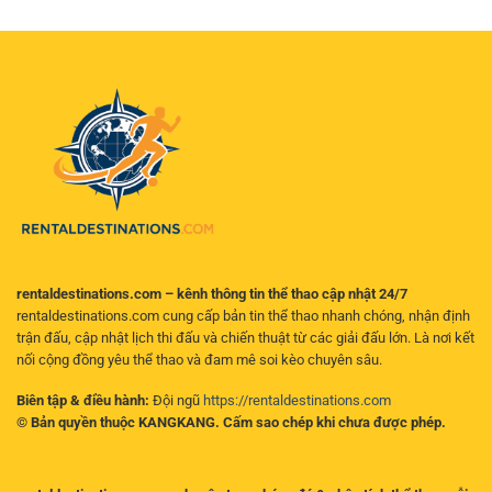
chơi
an
đọc
dõi
toàn
biến
trận
–
động
đấu
Hướng
để
mọi
dẫn
tìm
lúc
toàn
ra
mọi
diện
kèo
nơi
cho
có
người
giá
chơi
trị
hiện
đại
rentaldestinations.com – kênh thông tin thể thao cập nhật 24/7
rentaldestinations.com cung cấp bản tin thể thao nhanh chóng, nhận định
trận đấu, cập nhật lịch thi đấu và chiến thuật từ các giải đấu lớn. Là nơi kết
nối cộng đồng yêu thể thao và đam mê soi kèo chuyên sâu.
Biên tập & điều hành:
Đội ngũ
https://rentaldestinations.com
© Bản quyền thuộc KANGKANG. Cấm sao chép khi chưa được phép.