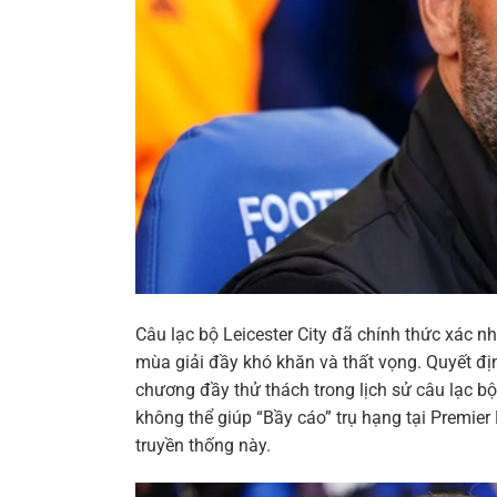
Câu lạc bộ Leicester City đã chính thức xác n
mùa giải đầy khó khăn và thất vọng. Quyết đị
chương đầy thử thách trong lịch sử câu lạc b
không thể giúp “Bầy cáo” trụ hạng tại Premie
truyền thống này.