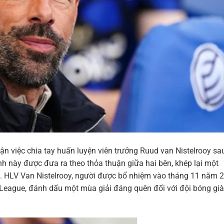
hận việc chia tay huấn luyện viên trưởng Ruud van Nistelrooy s
nh này được đưa ra theo thỏa thuận giữa hai bên, khép lại một
ộ. HLV Van Nistelrooy, người được bổ nhiệm vào tháng 11 năm 
r League, đánh dấu một mùa giải đáng quên đối với đội bóng gi