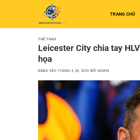
Bỏ
qua
TRANG CHỦ
nội
dung
THỂ THAO
Leicester City chia tay HL
họa
ĐĂNG VÀO
THÁNG 6 28, 2025
BỞI
ADMIN