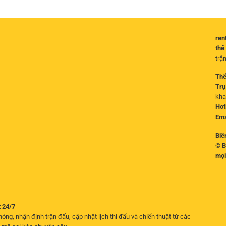
ren
thể
trậ
Thể
Trụ
kha
Hot
Ema
Biê
© B
mọi
t 24/7
óng, nhận định trận đấu, cập nhật lịch thi đấu và chiến thuật từ các