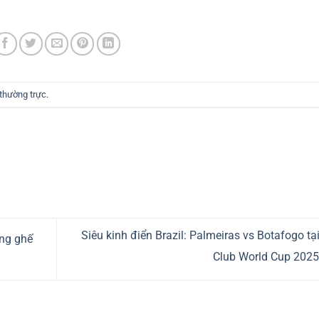
 thường trực
.
Siêu kinh điển Brazil: Palmeiras vs Botafogo tạ
ăng ghế
Club World Cup 202