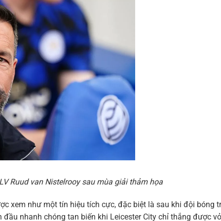
 HLV Ruud van Nistelrooy sau mùa giải thảm họa
 xem như một tín hiệu tích cực, đặc biệt là sau khi đội bóng tr
n đầu nhanh chóng tan biến khi Leicester City chỉ thắng được v