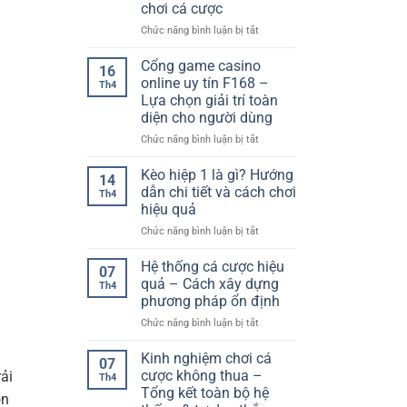
chơi cá cược
Và
Cược
Đầy
Giải
ở
Chức năng bình luận bị tắt
Cuốn
Trí
Cách
Hút
Đa
nhận
Cổng game casino
16
Dạng
biết
online uy tín F168 –
Th4
–
trận
Lựa chọn giải trí toàn
Xu
đấu
diện cho người dùng
Hướng
dễ
Trải
nổ
ở
Chức năng bình luận bị tắt
Nghiệm
xỉu:
Cổng
Hiện
Phân
game
Kèo hiệp 1 là gì? Hướng
14
Đại
tích
casino
dẫn chi tiết và cách chơi
Th4
chuyên
online
hiệu quả
sâu
uy
cho
ở
Chức năng bình luận bị tắt
tín
người
Kèo
F168
chơi
hiệp
–
Hệ thống cá cược hiệu
07
cá
1
Lựa
quả – Cách xây dựng
Th4
cược
là
chọn
phương pháp ổn định
gì?
giải
ở
Chức năng bình luận bị tắt
Hướng
trí
Hệ
dẫn
toàn
thống
chi
diện
Kinh nghiệm chơi cá
07
cá
tiết
cho
cược không thua –
ải
Th4
cược
và
người
Tổng kết toàn bộ hệ
ỏn
hiệu
cách
dùng