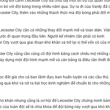
rong bối cảnh Leicester City đã chia tay một số trụ cột quan trọ
n bó với đội bóng trong nhiều năm qua. Sự ra đi của Vardy đã đ
cester City, thêm vào những thách thức mà đội bóng phải đối 
Leicester City cần có những thay đổi mạnh mẽ và toàn diện. Việ
ước đi quan trọng đầu tiên. Người kế nhiệm cần phải có kinh
 City vượt qua giai đoạn khó khăn và trở lại vị thế vốn có của 
ester City cũng cần củng cố đội hình bằng cách chiêu mộ những
 xây dựng một đội hình mạnh mẽ và cân bằng là điều cần thiết đ
ọc đắt giá cho cả ban lãnh đạo, ban huấn luyện và các cầu thủ.
ong quá khứ và rút ra bài học kinh nghiệm để chuẩn bị cho nhữn
hó khăn nhưng cũng là cơ hội để Leicester City chứng minh bản
c của toàn đội sẽ là chìa khóa để đội bóng này vượt qua khó k