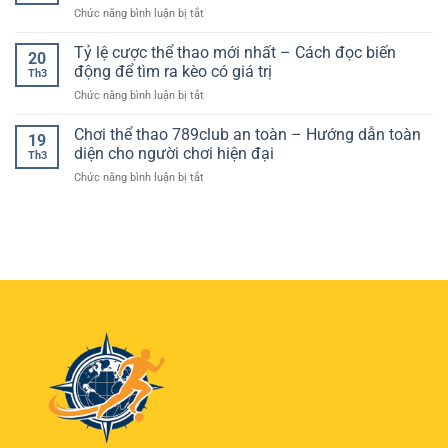
–
Người
dõi
ở
Chức năng bình luận bị tắt
nay
Bí
Chơi
thể
Tải
chuẩn
quyết
Hiện
thao
app
Tỷ lệ cược thể thao mới nhất – Cách đọc biến
xác
nâng
20
Đại
trực
luongson
–
động để tìm ra kèo có giá trị
cao
Th3
tuyến
tv
Cách
tỷ
ở
Chức năng bình luận bị tắt
xem
đọc
lệ
Tỷ
bóng
kèo
thắng
lệ
Chơi thể thao 789club an toàn – Hướng dẫn toàn
đá
và
19
cược
–
diện cho người chơi hiện đại
lựa
Th3
thể
Giải
chọn
ở
Chức năng bình luận bị tắt
thao
pháp
hiệu
Chơi
mới
tiện
quả
thể
nhất
lợi
cho
thao
–
để
người
789club
Cách
theo
chơi
an
đọc
dõi
toàn
biến
trận
–
động
đấu
Hướng
để
mọi
dẫn
tìm
lúc
toàn
ra
mọi
diện
kèo
nơi
cho
có
người
giá
chơi
trị
hiện