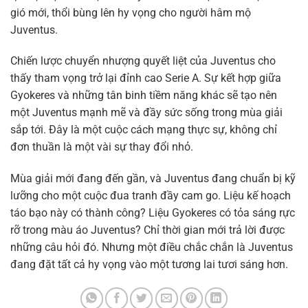
gió mới, thổi bùng lên hy vọng cho người hâm mộ
Juventus.
Chiến lược chuyển nhượng quyết liệt của Juventus cho
thấy tham vọng trở lại đỉnh cao Serie A. Sự kết hợp giữa
Gyokeres và những tân binh tiềm năng khác sẽ tạo nên
một Juventus mạnh mẽ và đầy sức sống trong mùa giải
sắp tới. Đây là một cuộc cách mạng thực sự, không chỉ
đơn thuần là một vài sự thay đổi nhỏ.
Mùa giải mới đang đến gần, và Juventus đang chuẩn bị kỹ
lưỡng cho một cuộc đua tranh đầy cam go. Liệu kế hoạch
táo bạo này có thành công? Liệu Gyokeres có tỏa sáng rực
rỡ trong màu áo Juventus? Chỉ thời gian mới trả lời được
những câu hỏi đó. Nhưng một điều chắc chắn là Juventus
đang đặt tất cả hy vọng vào một tương lai tươi sáng hơn.