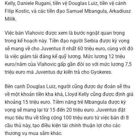
Kelly, Daniele Rugani, tiền vệ Douglas Luiz, tiền vệ cánh
Filip Kostic, và các tiền đạo Samuel Mbangula, Arkadiusz
Milik.
Việc bán Vlahovic được xem là bước ngoặt quan trọng
trong kế hoạch này. Tiền đạo người Serbia được kỳ vọng
sẽ mang về cho Juventus ít nhất 60 triệu euro, cùng với đó
là việc giảm tải đáng kể quỹ lương. Mức lương 12 triệu
euro/năm của Vlahovic gấp gần đôi so với mức lương 7,5
triệu euro mà Juventus dự kiến trả cho Gyokeres.
Bên cạnh Douglas Luiz, người cũng được dự đoán sẽ thu
về một khoản tiền kha khá, Lloyd Kelly cũng được định giá
khoảng 15 triệu euro. Tiềm năng trẻ Mbangula được kỳ
vọng sẽ mang lại từ 15 đến 20 triệu euro. Juventus đặt
mục tiêu thu về tổng cộng 100 triệu euro từ việc bán đi 8
cầu thủ này, tạo điều kiện tài chính thuận lợi cho các
thương vụ mua sắm khác.