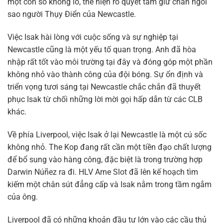
một con số khổng lồ, thể hiện rõ quyết tâm giữ chân ngôi
sao người Thụy Điển của Newcastle.
Việc Isak hài lòng với cuộc sống và sự nghiệp tại
Newcastle cũng là một yếu tố quan trọng. Anh đã hòa
nhập rất tốt vào môi trường tại đây và đóng góp một phần
không nhỏ vào thành công của đội bóng. Sự ổn định và
triển vọng tươi sáng tại Newcastle chắc chắn đã thuyết
phục Isak từ chối những lời mời gọi hấp dẫn từ các CLB
khác.
Về phía Liverpool, việc Isak ở lại Newcastle là một cú sốc
không nhỏ. The Kop đang rất cần một tiền đạo chất lượng
để bổ sung vào hàng công, đặc biệt là trong trường hợp
Darwin Núñez ra đi. HLV Arne Slot đã lên kế hoạch tìm
kiếm một chân sút đẳng cấp và Isak nằm trong tầm ngắm
của ông.
Liverpool đã có những khoản đầu tư lớn vào các cầu thủ