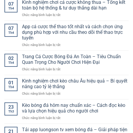
thống
Kinh nghiệm chơi cá cược không thua – Tổng kết
dẫn
trí
07
cược
cá
chi
toàn bộ hệ thống & tư duy thắng dài hạn
toàn
Th4
cược
tiết
diện
ở
Chức năng bình luận bị tắt
hiệu
và
cho
Kinh
quả
cách
người
nghiệm
App cá cược thể thao tốt nhất và cách chọn ứng
–
chơi
07
dùng
chơi
Cách
dụng phù hợp với nhu cầu theo dõi thể thao trực
hiệu
Th4
cá
xây
quả
tuyến
cược
dựng
ở
Chức năng bình luận bị tắt
không
phương
App
thua
pháp
cá
–
Trang Cá Cược Bóng Đá An Toàn – Tiêu Chuẩn
ổn
02
cược
Tổng
định
Quan Trọng Cho Người Chơi Hiện Đại
Th4
thể
kết
ở
Chức năng bình luận bị tắt
thao
toàn
Trang
tốt
bộ
Cá
Kinh nghiệm chơi kèo châu Âu hiệu quả – Bí quyết
nhất
hệ
01
Cược
và
thống
nâng cao tỷ lệ thắng
Th4
Bóng
cách
&
ở
Chức năng bình luận bị tắt
Đá
chọn
tư
Kinh
An
ứng
duy
nghiệm
Kèo bóng đá hôm nay chuẩn xác – Cách đọc kèo
Toàn
dụng
thắng
23
chơi
–
và lựa chọn hiệu quả cho người chơi
phù
dài
Th3
kèo
Tiêu
hợp
hạn
ở
Chức năng bình luận bị tắt
châu
Chuẩn
với
Kèo
Âu
Quan
nhu
bóng
Tải app luongson tv xem bóng đá – Giải pháp tiện
hiệu
Trọng
21
cầu
đá