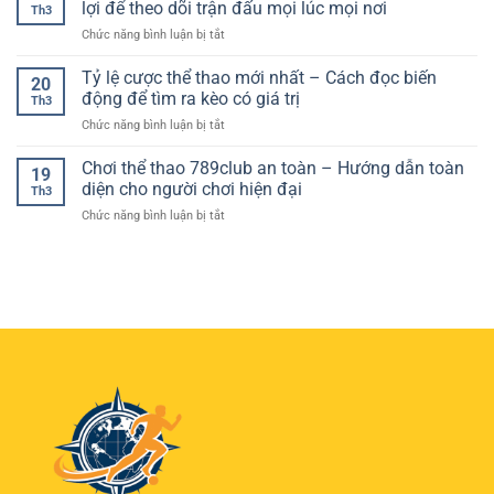
quả
lợi để theo dõi trận đấu mọi lúc mọi nơi
Cho
theo
Th3
hôm
–
Người
dõi
ở
Chức năng bình luận bị tắt
nay
Bí
Chơi
thể
Tải
chuẩn
quyết
Hiện
thao
app
Tỷ lệ cược thể thao mới nhất – Cách đọc biến
xác
nâng
20
Đại
trực
luongson
–
động để tìm ra kèo có giá trị
cao
Th3
tuyến
tv
Cách
tỷ
ở
Chức năng bình luận bị tắt
xem
đọc
lệ
Tỷ
bóng
kèo
thắng
lệ
Chơi thể thao 789club an toàn – Hướng dẫn toàn
đá
và
19
cược
–
diện cho người chơi hiện đại
lựa
Th3
thể
Giải
chọn
ở
Chức năng bình luận bị tắt
thao
pháp
hiệu
Chơi
mới
tiện
quả
thể
nhất
lợi
cho
thao
–
để
người
789club
Cách
theo
chơi
an
đọc
dõi
toàn
biến
trận
–
động
đấu
Hướng
để
mọi
dẫn
tìm
lúc
toàn
ra
mọi
diện
kèo
nơi
cho
có
người
giá
chơi
trị