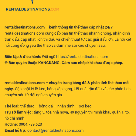
hiện
đại
rentaldestinations.com – kênh thông tin thể thao cập nhật 24/7
rentaldestinations.com cung cấp bản tin thể thao nhanh chóng, nhận định
trận đấu, cập nhật lịch thi đấu và chiến thuật từ các giải đấu lớn. Là nơi kết
nối cộng đồng yêu thể thao và đam mê soi kèo chuyên sâu.
Biên tập & điều hành:
Đội ngũ
https://rentaldestinations.com
© Bản quyền thuộc KANGKANG. Cấm sao chép khi chưa được phép.
rentaldestinations.com – chuyên trang bóng đá & phân tích thể thao mỗi
ngày.
Cập nhật tỷ lệ kèo, bảng xếp hạng, kết quả trận đấu và các phân tích
chuyên sâu từ đội ngũ chuyên gia.
Thể loại:
thể thao – bóng đá – nhận định – soi kèo
Trụ sở làm việc:
tầng 5, tòa nhà nova, 49 nguyễn thị minh khai, quận 1, tp.
hồ chí minh
Hotline:
0904.789.623
Email hỗ trợ:
contact@rentaldestinations.com