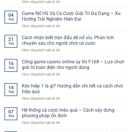
ở
Chức năng bình luận bị tắt
Bàn
Game
Chơi
Bài
Game Nổ Hũ Và Cá Cược Giải Trí Đa Dạng – Xu
–
04
Trực
Trải
Hướng Trải Nghiệm Hiện Đại
Th5
Tuyến
Nghiệm
ở
Chức năng bình luận bị tắt
–
Giải
Game
Không
Trí
Nổ
Cách nhận biết trận đấu dễ nổ xỉu: Phân tích
Gian
Linh
21
Hũ
Giải
chuyên sâu cho người chơi cá cược
Hoạt
Th4
Và
Trí
Và
ở
Chức năng bình luận bị tắt
Cá
Online
Sống
Cách
Cược
Linh
Động
nhận
Cổng game casino online uy tín F168 – Lựa chọn
Giải
Hoạt
16
biết
Trí
giải trí toàn diện cho người dùng
Và
Th4
trận
Đa
Đầy
ở
Chức năng bình luận bị tắt
đấu
Dạng
Cuốn
Cổng
dễ
–
Hút
game
Kèo hiệp 1 là gì? Hướng dẫn chi tiết và cách chơi
nổ
Xu
14
casino
xỉu:
hiệu quả
Hướng
Th4
online
Phân
Trải
ở
Chức năng bình luận bị tắt
uy
tích
Nghiệm
Kèo
tín
chuyên
Hiện
hiệp
Hệ thống cá cược hiệu quả – Cách xây dựng
F168
sâu
07
Đại
1
–
phương pháp ổn định
cho
Th4
là
Lựa
người
ở
Chức năng bình luận bị tắt
gì?
chọn
chơi
Hệ
Hướng
giải
cá