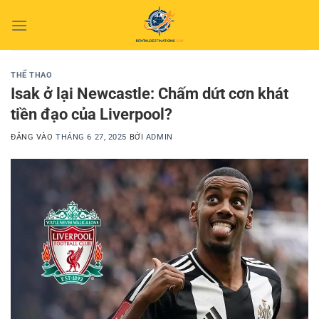
Bỏ
qua
nội
dung
THỂ THAO
Isak ở lại Newcastle: Chấm dứt cơn khát
tiền đạo của Liverpool?
ĐĂNG VÀO
THÁNG 6 27, 2025
BỞI
ADMIN