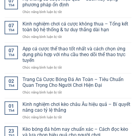
07
1
–
phương pháp ổn định
cho
Th4
là
Lựa
người
ở
Chức năng bình luận bị tắt
gì?
chọn
chơi
Hệ
Hướng
giải
cá
thống
Kinh nghiệm chơi cá cược không thua – Tổng kết
dẫn
trí
07
cược
cá
chi
toàn bộ hệ thống & tư duy thắng dài hạn
toàn
Th4
cược
tiết
diện
ở
Chức năng bình luận bị tắt
hiệu
và
cho
Kinh
quả
cách
người
nghiệm
App cá cược thể thao tốt nhất và cách chọn ứng
–
chơi
07
dùng
chơi
Cách
dụng phù hợp với nhu cầu theo dõi thể thao trực
hiệu
Th4
cá
xây
quả
tuyến
cược
dựng
ở
Chức năng bình luận bị tắt
không
phương
App
thua
pháp
cá
–
Trang Cá Cược Bóng Đá An Toàn – Tiêu Chuẩn
ổn
02
cược
Tổng
định
Quan Trọng Cho Người Chơi Hiện Đại
Th4
thể
kết
ở
Chức năng bình luận bị tắt
thao
toàn
Trang
tốt
bộ
Cá
Kinh nghiệm chơi kèo châu Âu hiệu quả – Bí quyết
nhất
hệ
01
Cược
và
thống
nâng cao tỷ lệ thắng
Th4
Bóng
cách
&
ở
Chức năng bình luận bị tắt
Đá
chọn
tư
Kinh
An
ứng
duy
nghiệm
Kèo bóng đá hôm nay chuẩn xác – Cách đọc kèo
Toàn
dụng
thắng
23
chơi
–
và lựa chọn hiệu quả cho người chơi
phù
dài
Th3