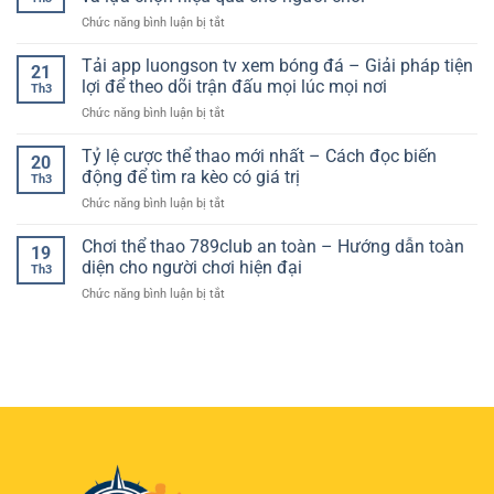
kèo
Tiêu
hợp
hạn
ở
Chức năng bình luận bị tắt
châu
Chuẩn
với
Kèo
Âu
Quan
nhu
bóng
Tải app luongson tv xem bóng đá – Giải pháp tiện
hiệu
Trọng
21
cầu
đá
quả
lợi để theo dõi trận đấu mọi lúc mọi nơi
Cho
theo
Th3
hôm
–
Người
dõi
ở
Chức năng bình luận bị tắt
nay
Bí
Chơi
thể
Tải
chuẩn
quyết
Hiện
thao
app
Tỷ lệ cược thể thao mới nhất – Cách đọc biến
xác
nâng
20
Đại
trực
luongson
–
động để tìm ra kèo có giá trị
cao
Th3
tuyến
tv
Cách
tỷ
ở
Chức năng bình luận bị tắt
xem
đọc
lệ
Tỷ
bóng
kèo
thắng
lệ
Chơi thể thao 789club an toàn – Hướng dẫn toàn
đá
và
19
cược
–
diện cho người chơi hiện đại
lựa
Th3
thể
Giải
chọn
ở
Chức năng bình luận bị tắt
thao
pháp
hiệu
Chơi
mới
tiện
quả
thể
nhất
lợi
cho
thao
–
để
người
789club
Cách
theo
chơi
an
đọc
dõi
toàn
biến
trận
–
động
đấu
Hướng
để
mọi
dẫn
tìm
lúc
toàn
ra
mọi