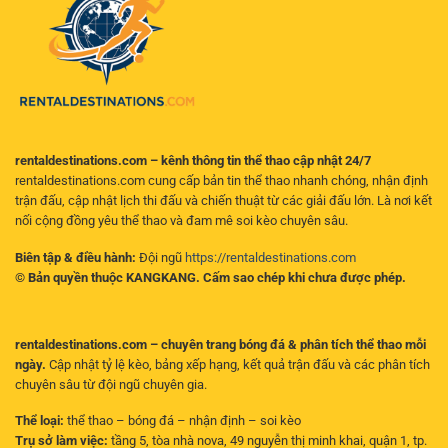
diện
kèo
nơi
cho
có
người
giá
chơi
trị
hiện
đại
rentaldestinations.com – kênh thông tin thể thao cập nhật 24/7
rentaldestinations.com cung cấp bản tin thể thao nhanh chóng, nhận định
trận đấu, cập nhật lịch thi đấu và chiến thuật từ các giải đấu lớn. Là nơi kết
nối cộng đồng yêu thể thao và đam mê soi kèo chuyên sâu.
Biên tập & điều hành:
Đội ngũ
https://rentaldestinations.com
© Bản quyền thuộc KANGKANG. Cấm sao chép khi chưa được phép.
rentaldestinations.com – chuyên trang bóng đá & phân tích thể thao mỗi
ngày.
Cập nhật tỷ lệ kèo, bảng xếp hạng, kết quả trận đấu và các phân tích
chuyên sâu từ đội ngũ chuyên gia.
Thể loại:
thể thao – bóng đá – nhận định – soi kèo
Trụ sở làm việc:
tầng 5, tòa nhà nova, 49 nguyễn thị minh khai, quận 1, tp.