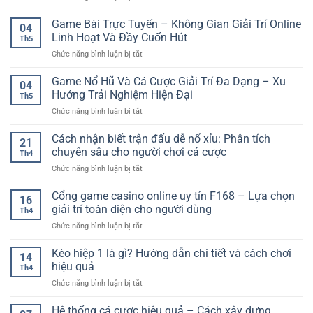
Casino
Trực
Game Bài Trực Tuyến – Không Gian Giải Trí Online
04
Tuyến
Linh Hoạt Và Đầy Cuốn Hút
Th5
Nhiều
ở
Chức năng bình luận bị tắt
Bàn
Game
Chơi
Bài
Game Nổ Hũ Và Cá Cược Giải Trí Đa Dạng – Xu
–
04
Trực
Trải
Hướng Trải Nghiệm Hiện Đại
Th5
Tuyến
Nghiệm
ở
Chức năng bình luận bị tắt
–
Giải
Game
Không
Trí
Nổ
Cách nhận biết trận đấu dễ nổ xỉu: Phân tích
Gian
Linh
21
Hũ
Giải
chuyên sâu cho người chơi cá cược
Hoạt
Th4
Và
Trí
Và
ở
Chức năng bình luận bị tắt
Cá
Online
Sống
Cách
Cược
Linh
Động
nhận
Cổng game casino online uy tín F168 – Lựa chọn
Giải
Hoạt
16
biết
Trí
giải trí toàn diện cho người dùng
Và
Th4
trận
Đa
Đầy
ở
Chức năng bình luận bị tắt
đấu
Dạng
Cuốn
Cổng
dễ
–
Hút
game
Kèo hiệp 1 là gì? Hướng dẫn chi tiết và cách chơi
nổ
Xu
14
casino
xỉu:
hiệu quả
Hướng
Th4
online
Phân
Trải
ở
Chức năng bình luận bị tắt
uy
tích
Nghiệm
Kèo
tín
chuyên
Hiện
hiệp
Hệ thống cá cược hiệu quả – Cách xây dựng
F168
sâu
Đại