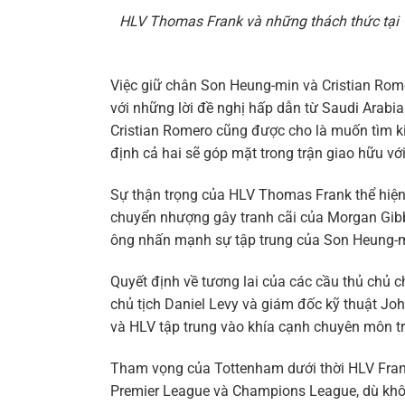
HLV Thomas Frank và những thách thức tại 
Việc giữ chân Son Heung-min và Cristian Rome
với những lời đề nghị hấp dẫn từ Saudi Arabi
Cristian Romero cũng được cho là muốn tìm k
định cả hai sẽ góp mặt trong trận giao hữu với 
Sự thận trọng của HLV Thomas Frank thể hiện 
chuyển nhượng gây tranh cãi của Morgan Gib
ông nhấn mạnh sự tập trung của Son Heung-min
Quyết định về tương lai của các cầu thủ chủ 
chủ tịch Daniel Levy và giám đốc kỹ thuật Jo
và HLV tập trung vào khía cạnh chuyên môn tr
Tham vọng của Tottenham dưới thời HLV Frank
Premier League và Champions League, dù khôn