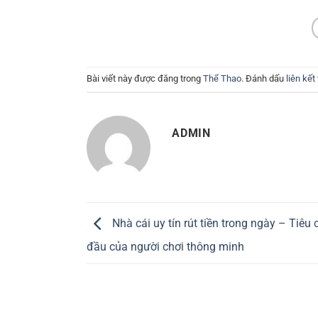
Bài viết này được đăng trong
Thể Thao
. Đánh dấu
liên kết
ADMIN
Nhà cái uy tín rút tiền trong ngày – Tiêu 
đầu của người chơi thông minh