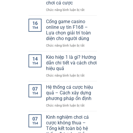
chơi cá cược
Và
Cược
Đầy
Giải
ở
Chức năng bình luận bị tắt
Cuốn
Trí
Cách
Hút
Đa
nhận
Cổng game casino
16
Dạng
biết
online uy tín F168 –
Th4
–
trận
Lựa chọn giải trí toàn
Xu
đấu
diện cho người dùng
Hướng
dễ
Trải
nổ
ở
Chức năng bình luận bị tắt
Nghiệm
xỉu:
Cổng
Hiện
Phân
game
Kèo hiệp 1 là gì? Hướng
14
Đại
tích
casino
dẫn chi tiết và cách chơi
Th4
chuyên
online
hiệu quả
sâu
uy
cho
ở
Chức năng bình luận bị tắt
tín
người
Kèo
F168
chơi
hiệp
–
Hệ thống cá cược hiệu
07
cá
1
Lựa
quả – Cách xây dựng
Th4
cược
là
chọn
phương pháp ổn định
gì?
giải
ở
Chức năng bình luận bị tắt
Hướng
trí
Hệ
dẫn
toàn
thống
chi
diện
Kinh nghiệm chơi cá
07
cá
tiết
cho
cược không thua –
Th4
cược
và
người
Tổng kết toàn bộ hệ
hiệu
cách
dùng