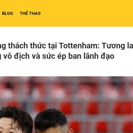
BLOG
THỂ THAO
 thách thức tại Tottenham: Tương la
vô địch và sức ép ban lãnh đạo