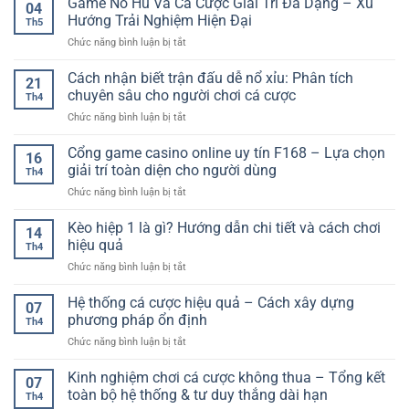
Game Nổ Hũ Và Cá Cược Giải Trí Đa Dạng – Xu
–
04
Trực
Trải
Hướng Trải Nghiệm Hiện Đại
Th5
Tuyến
Nghiệm
ở
Chức năng bình luận bị tắt
–
Giải
Game
Không
Trí
Nổ
Cách nhận biết trận đấu dễ nổ xỉu: Phân tích
Gian
Linh
21
Hũ
Giải
chuyên sâu cho người chơi cá cược
Hoạt
Th4
Và
Trí
Và
ở
Chức năng bình luận bị tắt
Cá
Online
Sống
Cách
Cược
Linh
Động
nhận
Cổng game casino online uy tín F168 – Lựa chọn
Giải
Hoạt
16
biết
Trí
giải trí toàn diện cho người dùng
Và
Th4
trận
Đa
Đầy
ở
Chức năng bình luận bị tắt
đấu
Dạng
Cuốn
Cổng
dễ
–
Hút
game
Kèo hiệp 1 là gì? Hướng dẫn chi tiết và cách chơi
nổ
Xu
14
casino
xỉu:
hiệu quả
Hướng
Th4
online
Phân
Trải
ở
Chức năng bình luận bị tắt
uy
tích
Nghiệm
Kèo
tín
chuyên
Hiện
hiệp
Hệ thống cá cược hiệu quả – Cách xây dựng
F168
sâu
07
Đại
1
–
phương pháp ổn định
cho
Th4
là
Lựa
người
ở
Chức năng bình luận bị tắt
gì?
chọn
chơi
Hệ
Hướng
giải
cá
thống
Kinh nghiệm chơi cá cược không thua – Tổng kết
dẫn
trí
07
cược
cá
chi
toàn bộ hệ thống & tư duy thắng dài hạn
toàn
Th4
cược
tiết
diện