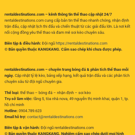
rentaldestinations.com – kênh thông tin thể thao cập nhật 24/7
rentaldestinations.com cung cấp bản tin thể thao nhanh chóng, nhận định
trận đấu, cập nhật lịch thi đấu và chiến thuật từ các giải đấu lớn. Là nơi kết
nối cộng đồng yêu thể thao và đam mê soi kèo chuyên sâu.
Biên tập & điều hành:
Đội ngũ
https://rentaldestinations.com
© Bản quyền thuộc KANGKANG. Cấm sao chép khi chưa được phép.
rentaldestinations.com – chuyên trang bóng đá & phân tích thể thao mỗi
ngày.
Cập nhật tỷ lệ kèo, bảng xếp hạng, kết quả trận đấu và các phân tích
chuyên sâu từ đội ngũ chuyên gia.
Thể loại:
thể thao – bóng đá – nhận định – soi kèo
Trụ sở làm việc:
tầng 5, tòa nhà nova, 49 nguyễn thị minh khai, quận 1, tp.
hồ chí minh
Hotline:
0904.789.623
Email hỗ trợ:
contact@rentaldestinations.com
Biên tập & vận hành:
Đội ngũ rentaldestinations.com
© Bản quyền thuộc KANGKANG. Nghiêm cấm sao chép dưới mọi hình