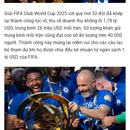
Giải FIFA Club World Cup 2025 với quy mô 32 đội đã khép
lại thành công rực rỡ, thu về doanh thu khổng lồ 1,78 tỷ
USD, trung bình 26 triệu USD mỗi trận. Số lượng khán giả
trung bình mỗi trận cũng đạt con số ấn tượng trên 40.000
người. Thành công này mang lại niềm vui cho các câu lạc
bộ tham dự khi họ được chia đều lợi nhuận từ ngân sách 1
tỷ USD của FIFA.