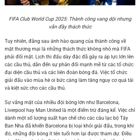
FIFA Club World Cup 2025: Thành công vang dội nhưng
vẫn đầy thách thức
Tuy nhiên, đằng sau ánh hào quang của thành công về
mặt thương mại là những thách thức không nhỏ mà FIFA
phải đối mặt. Lịch thi đấu dày đặc đã gây ra áp lực lớn lên
các cầu thủ, dẫn đến sự phản đối mạnh mẽ từ các tổ chức
đại diện cầu thủ và các liên đoàn bóng đá. Việc tổ chức
giải đấu vào mùa hè oi bức càng làm tăng nguy cơ quá tải
và kiệt sức cho các cầu thủ.
Sự vắng mặt của nhiều đội bóng lớn như Barcelona,
Liverpool hay Man United là một điểm trừ đáng kể. Việc chỉ
dành một số lượng suất hạn chế cho các câu lạc bộ Tây
Ban Nha đã khiến Barcelona bị loại khỏi giải đấu, trong khi
đó, những đội bóng ít tên tuổi hơn lại được tham dự. Điều