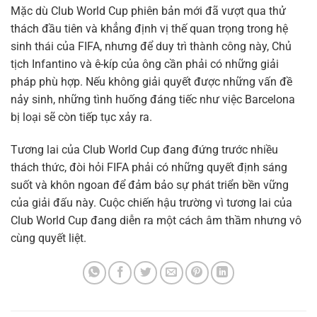
Mặc dù Club World Cup phiên bản mới đã vượt qua thử
thách đầu tiên và khẳng định vị thế quan trọng trong hệ
sinh thái của FIFA, nhưng để duy trì thành công này, Chủ
tịch Infantino và ê-kíp của ông cần phải có những giải
pháp phù hợp. Nếu không giải quyết được những vấn đề
nảy sinh, những tình huống đáng tiếc như việc Barcelona
bị loại sẽ còn tiếp tục xảy ra.
Tương lai của Club World Cup đang đứng trước nhiều
thách thức, đòi hỏi FIFA phải có những quyết định sáng
suốt và khôn ngoan để đảm bảo sự phát triển bền vững
của giải đấu này. Cuộc chiến hậu trường vì tương lai của
Club World Cup đang diễn ra một cách âm thầm nhưng vô
cùng quyết liệt.