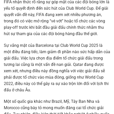
FIFA nhận thức rõ rằng sự góp mặt của các đội bóng lớn là
yếu tố quyết định đến sức hút của Club World Cup. Để giải
quyết vấn đề này, FIFA đang xem xét nhiều phương án,
trong đó có việc mở rộng “vé vớt” hoặc tổ chức các vòng
play-off trước khi bắt đầu giải đấu chính thức nhằm thu
hút sự tham gia của các đội bóng hàng đầu thế giới.
Sự vắng mặt của Barcelona tại Club World Cup 2025 là
một điều đáng tiếc, làm giảm đi phần nào sức hấp dẫn của
giải đấu. Việc lựa chọn địa điểm tổ chức giải đấu trong
tương lai cũng là một vấn đề nan giải. Qatar đang được
xem xét, nhưng điều này đồng nghĩa với việc giải đấu sẽ
phải được tổ chức vào mùa đông, giống như World Cup
2022, điều này có thể gây ra sự xáo trộn lớn đối với lịch thi
đấu ở châu Âu.
Một số quốc gia khác như Brazil, Mỹ, Tây Ban Nha và
Morocco cũng bày tỏ mong muốn đăng cai tổ chức giải