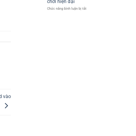
chơi hiện đại
để
mới
theo
nhất
ở
Chức năng bình luận bị tắt
dõi
–
Chơi
trận
Cách
thể
đấu
đọc
thao
mọi
biến
789club
lúc
động
an
mọi
để
toàn
nơi
tìm
–
ra
Hướng
kèo
dẫn
có
toàn
giá
diện
trị
cho
người
chơi
hiện
đại
id vào
p