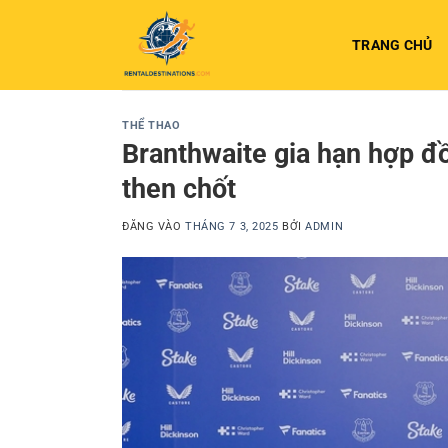
Bỏ
qua
TRANG CHỦ
nội
dung
THỂ THAO
Branthwaite gia hạn hợp đ
then chốt
ĐĂNG VÀO
THÁNG 7 3, 2025
BỞI
ADMIN