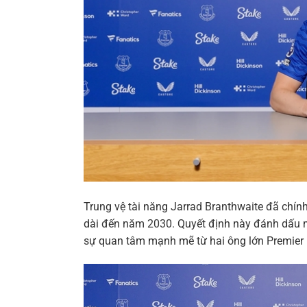
Trung vệ tài năng Jarrad Branthwaite đã chín
dài đến năm 2030. Quyết định này đánh dấu m
sự quan tâm mạnh mẽ từ hai ông lớn Premier 