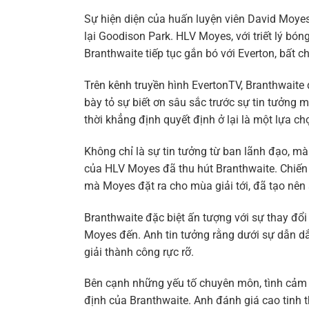
Sự hiện diện của huấn luyện viên David Moyes
lại Goodison Park. HLV Moyes, với triết lý bó
Branthwaite tiếp tục gắn bó với Everton, bất c
Trên kênh truyền hình EvertonTV, Branthwaite
bày tỏ sự biết ơn sâu sắc trước sự tin tưởng 
thời khẳng định quyết định ở lại là một lựa c
Không chỉ là sự tin tưởng từ ban lãnh đạo, mà
của HLV Moyes đã thu hút Branthwaite. Chiến
mà Moyes đặt ra cho mùa giải tới, đã tạo nên 
Branthwaite đặc biệt ấn tượng với sự thay đổi 
Moyes đến. Anh tin tưởng rằng dưới sự dẫn dắ
giải thành công rực rỡ.
Bên cạnh những yếu tố chuyên môn, tình cảm g
định của Branthwaite. Anh đánh giá cao tinh 