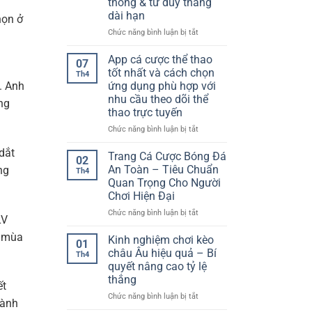
thống & tư duy thắng
quả
chơi
dài hạn
họn ở
–
hiệu
Cách
quả
ở
Chức năng bình luận bị tắt
xây
Kinh
dựng
nghiệm
App cá cược thể thao
07
phương
chơi
tốt nhất và cách chọn
Th4
pháp
cá
. Anh
ứng dụng phù hợp với
ổn
cược
nhu cầu theo dõi thể
định
ng
không
thao trực tuyến
thua
–
ở
Chức năng bình luận bị tắt
Tổng
App
kết
dắt
cá
Trang Cá Cược Bóng Đá
02
toàn
cược
An Toàn – Tiêu Chuẩn
ng
Th4
bộ
thể
Quan Trọng Cho Người
hệ
thao
Chơi Hiện Đại
thống
tốt
&
nhất
ở
Chức năng bình luận bị tắt
LV
tư
và
Trang
duy
t mùa
cách
Cá
Kinh nghiệm chơi kèo
01
thắng
chọn
Cược
châu Âu hiệu quả – Bí
Th4
dài
ứng
Bóng
quyết nâng cao tỷ lệ
hạn
dụng
Đá
thắng
phù
An
ết
hợp
Toàn
ở
Chức năng bình luận bị tắt
hành
với
–
Kinh