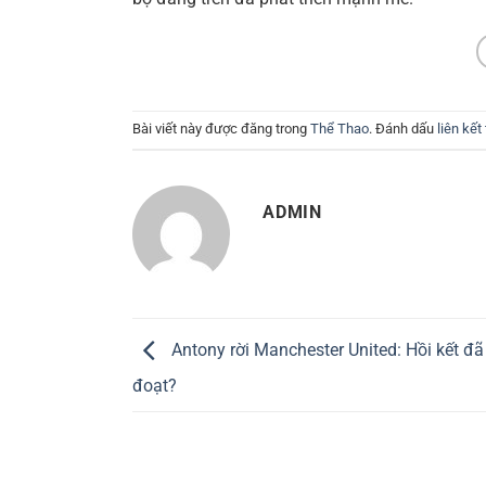
Bài viết này được đăng trong
Thể Thao
. Đánh dấu
liên kết
ADMIN
Antony rời Manchester United: Hồi kết đ
đoạt?