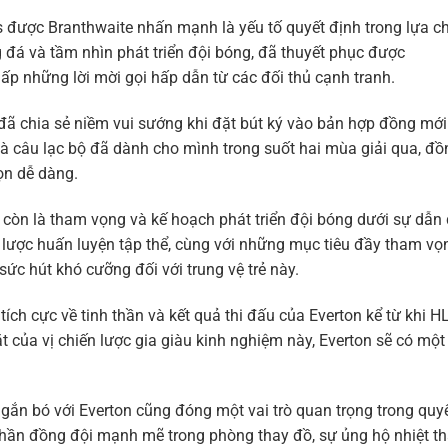
 được Branthwaite nhấn mạnh là yếu tố quyết định trong lựa c
ng đá và tầm nhìn phát triển đội bóng, đã thuyết phục được
hấp những lời mời gọi hấp dẫn từ các đối thủ cạnh tranh.
 đã chia sẻ niềm vui sướng khi đặt bút ký vào bản hợp đồng mới
mà câu lạc bộ đã dành cho mình trong suốt hai mùa giải qua, đồ
họn dễ dàng.
 còn là tham vọng và kế hoạch phát triển đội bóng dưới sự dẫn 
 lược huấn luyện tập thể, cùng với những mục tiêu đầy tham vọ
sức hút khó cưỡng đối với trung vệ trẻ này.
tích cực về tinh thần và kết quả thi đấu của Everton kể từ khi H
t của vị chiến lược gia giàu kinh nghiệm này, Everton sẽ có mộ
ắn bó với Everton cũng đóng một vai trò quan trọng trong quy
thần đồng đội mạnh mẽ trong phòng thay đồ, sự ủng hộ nhiệt t