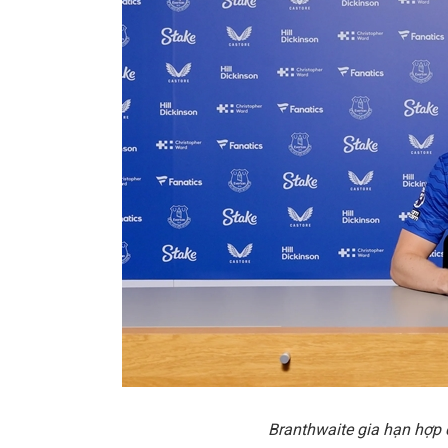
Branthwaite gia hạn hợp 