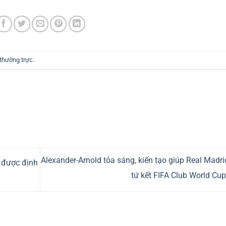
 thường trực
.
Alexander-Arnold tỏa sáng, kiến tạo giúp Real Madr
ã được định
tứ kết FIFA Club World Cu