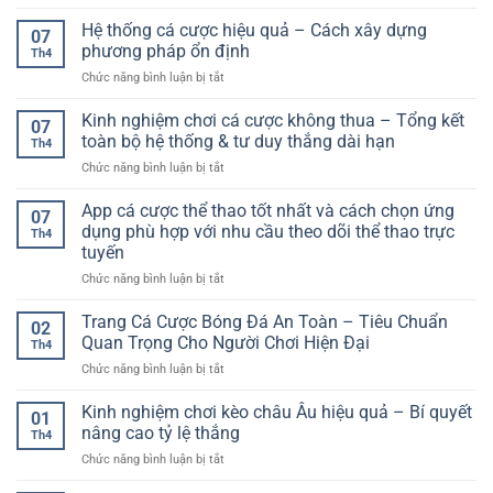
Kèo
tín
chuyên
Hiện
hiệp
Hệ thống cá cược hiệu quả – Cách xây dựng
F168
sâu
07
Đại
1
–
phương pháp ổn định
cho
Th4
là
Lựa
người
ở
Chức năng bình luận bị tắt
gì?
chọn
chơi
Hệ
Hướng
giải
cá
thống
Kinh nghiệm chơi cá cược không thua – Tổng kết
dẫn
trí
07
cược
cá
chi
toàn bộ hệ thống & tư duy thắng dài hạn
toàn
Th4
cược
tiết
diện
ở
Chức năng bình luận bị tắt
hiệu
và
cho
Kinh
quả
cách
người
nghiệm
App cá cược thể thao tốt nhất và cách chọn ứng
–
chơi
07
dùng
chơi
Cách
dụng phù hợp với nhu cầu theo dõi thể thao trực
hiệu
Th4
cá
xây
quả
tuyến
cược
dựng
ở
Chức năng bình luận bị tắt
không
phương
App
thua
pháp
cá
–
Trang Cá Cược Bóng Đá An Toàn – Tiêu Chuẩn
ổn
02
cược
Tổng
định
Quan Trọng Cho Người Chơi Hiện Đại
Th4
thể
kết
ở
Chức năng bình luận bị tắt
thao
toàn
Trang
tốt
bộ
Cá
Kinh nghiệm chơi kèo châu Âu hiệu quả – Bí quyết
nhất
hệ
01
Cược
và
thống
nâng cao tỷ lệ thắng
Th4
Bóng
cách
&
ở
Chức năng bình luận bị tắt
Đá
chọn
tư
Kinh
An
ứng
duy