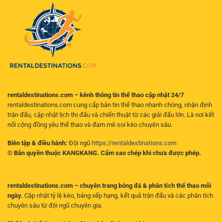
dẫn
tìm
lúc
toàn
ra
mọi
diện
kèo
nơi
cho
có
người
giá
chơi
trị
hiện
đại
rentaldestinations.com – kênh thông tin thể thao cập nhật 24/7
rentaldestinations.com cung cấp bản tin thể thao nhanh chóng, nhận định
trận đấu, cập nhật lịch thi đấu và chiến thuật từ các giải đấu lớn. Là nơi kết
nối cộng đồng yêu thể thao và đam mê soi kèo chuyên sâu.
Biên tập & điều hành:
Đội ngũ
https://rentaldestinations.com
© Bản quyền thuộc KANGKANG. Cấm sao chép khi chưa được phép.
rentaldestinations.com – chuyên trang bóng đá & phân tích thể thao mỗi
ngày.
Cập nhật tỷ lệ kèo, bảng xếp hạng, kết quả trận đấu và các phân tích
chuyên sâu từ đội ngũ chuyên gia.