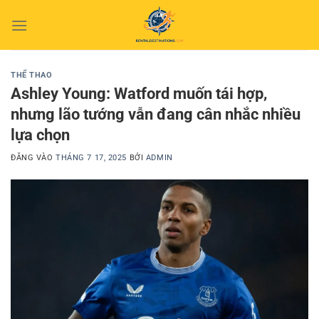
Bỏ
qua
nội
dung
THỂ THAO
Ashley Young: Watford muốn tái hợp,
nhưng lão tướng vẫn đang cân nhắc nhiều
lựa chọn
ĐĂNG VÀO
THÁNG 7 17, 2025
BỞI
ADMIN