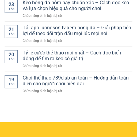
nghiệm
Kèo bóng đá hôm nay chuẩn xác – Cách đọc kèo
Toàn
dụng
thắng
23
chơi
–
và lựa chọn hiệu quả cho người chơi
phù
dài
Th3
kèo
Tiêu
hợp
hạn
ở
Chức năng bình luận bị tắt
châu
Chuẩn
với
Kèo
Âu
Quan
nhu
bóng
Tải app luongson tv xem bóng đá – Giải pháp tiện
hiệu
Trọng
21
cầu
đá
quả
lợi để theo dõi trận đấu mọi lúc mọi nơi
Cho
theo
Th3
hôm
–
Người
dõi
ở
Chức năng bình luận bị tắt
nay
Bí
Chơi
thể
Tải
chuẩn
quyết
Hiện
thao
app
Tỷ lệ cược thể thao mới nhất – Cách đọc biến
xác
nâng
20
Đại
trực
luongson
–
động để tìm ra kèo có giá trị
cao
Th3
tuyến
tv
Cách
tỷ
ở
Chức năng bình luận bị tắt
xem
đọc
lệ
Tỷ
bóng
kèo
thắng
lệ
Chơi thể thao 789club an toàn – Hướng dẫn toàn
đá
và
19
cược
–
diện cho người chơi hiện đại
lựa
Th3
thể
Giải
chọn
ở
Chức năng bình luận bị tắt
thao
pháp
hiệu
Chơi
mới
tiện
quả
thể
nhất
lợi
cho
thao
–
để
người
789club
Cách
theo
chơi
an
đọc
dõi
toàn
biến
trận
–
động
đấu
Hướng
để
mọi