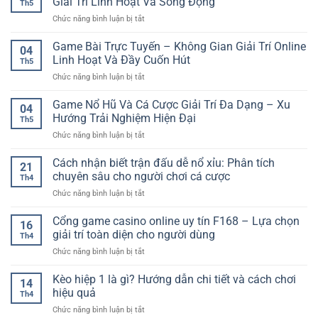
Giải Trí Linh Hoạt Và Sống Động
Th5
ở
Chức năng bình luận bị tắt
Casino
Trực
Game Bài Trực Tuyến – Không Gian Giải Trí Online
04
Tuyến
Linh Hoạt Và Đầy Cuốn Hút
Th5
Nhiều
ở
Chức năng bình luận bị tắt
Bàn
Game
Chơi
Bài
Game Nổ Hũ Và Cá Cược Giải Trí Đa Dạng – Xu
–
04
Trực
Trải
Hướng Trải Nghiệm Hiện Đại
Th5
Tuyến
Nghiệm
ở
Chức năng bình luận bị tắt
–
Giải
Game
Không
Trí
Nổ
Cách nhận biết trận đấu dễ nổ xỉu: Phân tích
Gian
Linh
21
Hũ
Giải
chuyên sâu cho người chơi cá cược
Hoạt
Th4
Và
Trí
Và
ở
Chức năng bình luận bị tắt
Cá
Online
Sống
Cách
Cược
Linh
Động
nhận
Cổng game casino online uy tín F168 – Lựa chọn
Giải
Hoạt
16
biết
Trí
giải trí toàn diện cho người dùng
Và
Th4
trận
Đa
Đầy
ở
Chức năng bình luận bị tắt
đấu
Dạng
Cuốn
Cổng
dễ
–
Hút
game
Kèo hiệp 1 là gì? Hướng dẫn chi tiết và cách chơi
nổ
Xu
14
casino
xỉu:
hiệu quả
Hướng
Th4
online
Phân
Trải
ở
Chức năng bình luận bị tắt
uy
tích
Nghiệm