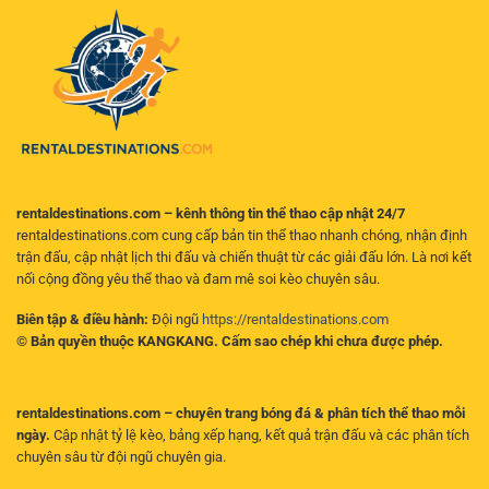
dẫn
tìm
lúc
toàn
ra
mọi
diện
kèo
nơi
cho
có
người
giá
chơi
trị
hiện
đại
rentaldestinations.com – kênh thông tin thể thao cập nhật 24/7
rentaldestinations.com cung cấp bản tin thể thao nhanh chóng, nhận định
trận đấu, cập nhật lịch thi đấu và chiến thuật từ các giải đấu lớn. Là nơi kết
nối cộng đồng yêu thể thao và đam mê soi kèo chuyên sâu.
Biên tập & điều hành:
Đội ngũ
https://rentaldestinations.com
© Bản quyền thuộc KANGKANG. Cấm sao chép khi chưa được phép.
rentaldestinations.com – chuyên trang bóng đá & phân tích thể thao mỗi
ngày.
Cập nhật tỷ lệ kèo, bảng xếp hạng, kết quả trận đấu và các phân tích
chuyên sâu từ đội ngũ chuyên gia.