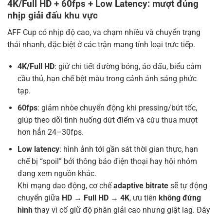
4K/Full HD + 60fps + Low Latency: mượt đúng
nhịp giải đấu khu vực
AFF Cup có nhịp độ cao, va chạm nhiều và chuyển trạng
thái nhanh, đặc biệt ở các trận mang tính loại trực tiếp.
4K/Full HD
: giữ chi tiết đường bóng, áo đấu, biểu cảm
cầu thủ, hạn chế bệt màu trong cảnh ánh sáng phức
tạp.
60fps
: giảm nhòe chuyển động khi pressing/bứt tốc,
giúp theo dõi tình huống dứt điểm và cứu thua mượt
hơn hẳn 24–30fps.
Low latency
: hình ảnh tới gần sát thời gian thực, hạn
chế bị “spoil” bởi thông báo điện thoại hay hội nhóm
đang xem nguồn khác.
Khi mạng dao động, cơ chế
adaptive bitrate
sẽ tự động
chuyển giữa
HD → Full HD → 4K
, ưu tiên
không đứng
hình
thay vì cố giữ độ phân giải cao nhưng giật lag. Đây