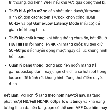
trí thoáng, đổi kênh Wi-Fi nếu khu vực quá đông thiết bị.
Thiết bị & phần mềm:
cập nhật trình duyệt/firmware
định kỳ, dọn
cache
; trên TV/box, chọn cổng
HDMI
60Hz+
và bật
Game/Low Latency Mode
(nếu có) để
giảm trễ khung hình.
Thiết lập chất lượng:
khi băng thông chưa ổn, bắt đầu ở
HD/Full HD
rồi nâng lên
4K
khi mạng khỏe; ưu tiên giữ
50–60fps
để chuyển động mượt ngay cả lúc khung hình
hỗn loạn.
Quản lý băng thông:
đóng app nền ngốn mạng (tải
game, backup đám mây), hạn chế chia sẻ hotspot trong
lúc xem để tránh rớt khung hình đúng thời điểm quyết
định.
Kết luận:
Với lịch rõ ràng theo
hôm nay/tối nay
, hạ tầng
phát mượt
HD/Full HD/4K
,
60fps
,
low latency
và khả năng
tương thích đa nền tảng, bạn có thể
xem AFF Cup hôm nay