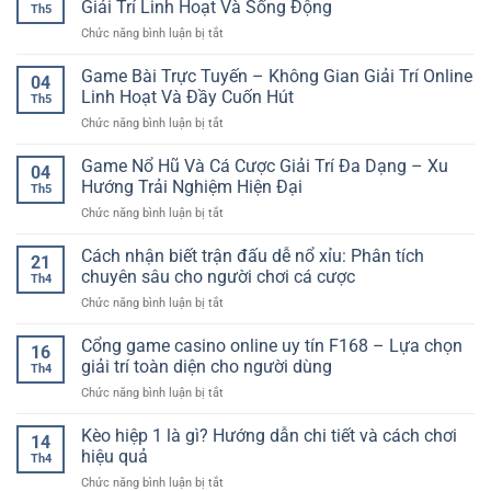
Giải Trí Linh Hoạt Và Sống Động
Th5
ở
Chức năng bình luận bị tắt
Casino
Trực
Game Bài Trực Tuyến – Không Gian Giải Trí Online
04
Tuyến
Linh Hoạt Và Đầy Cuốn Hút
Th5
Nhiều
ở
Chức năng bình luận bị tắt
Bàn
Game
Chơi
Bài
Game Nổ Hũ Và Cá Cược Giải Trí Đa Dạng – Xu
–
04
Trực
Trải
Hướng Trải Nghiệm Hiện Đại
Th5
Tuyến
Nghiệm
ở
Chức năng bình luận bị tắt
–
Giải
Game
Không
Trí
Nổ
Cách nhận biết trận đấu dễ nổ xỉu: Phân tích
Gian
Linh
21
Hũ
Giải
chuyên sâu cho người chơi cá cược
Hoạt
Th4
Và
Trí
Và
ở
Chức năng bình luận bị tắt
Cá
Online
Sống
Cách
Cược
Linh
Động
nhận
Cổng game casino online uy tín F168 – Lựa chọn
Giải
Hoạt
16
biết
Trí
giải trí toàn diện cho người dùng
Và
Th4
trận
Đa
Đầy
ở
Chức năng bình luận bị tắt
đấu
Dạng
Cuốn
Cổng
dễ
–
Hút
game
Kèo hiệp 1 là gì? Hướng dẫn chi tiết và cách chơi
nổ
Xu
14
casino
xỉu:
hiệu quả
Hướng
Th4
online
Phân
Trải
ở
Chức năng bình luận bị tắt
uy
tích