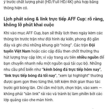
ý trước chất lượng phát (HD/Full HD/4K) phù hợp băng
thông hiện có.
Lịch phát sóng & link trực tiếp AFF Cup: rõ ràng,
không lỡ phút khai cuộc
Khi vào mục AFF Cup, bạn sẽ thấy lịch theo ngày kèm các
thông tin trước trận như đội hình dự kiến, phong độ gần
đây và ghi chú những khung giờ “nóng”. Các trận
Đội
tuyển Việt Nam
hoặc các cặp đấu then chốt thường thu
hút lượng truy cập lớn; vì vậy trang ưu tiên
nhiều nguồn
để
bạn chuyển nhanh nếu một nguồn quá tải cục bộ. Những
nhu cầu phổ biến như “
kênh bóng đá trực tiếp hôm nay
”,
“
link trực tiếp bóng đá tối nay
”, “xem lại highlight” thường
được gom gọn theo từng thẻ, tiết kiệm thời gian thao tác
trước giờ bóng lăn. Chỉ cần mở lịch, chọn trận, vào xem —
không phải “săn link” rải rác và tránh bị làm phiền bởi các
lớp quảng cáo che màn hình.