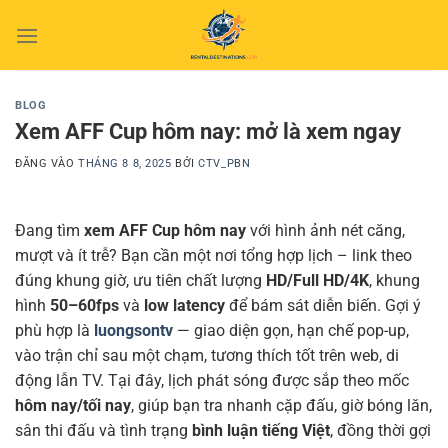
Bỏ
qua
nội
dung
BLOG
Xem AFF Cup hôm nay: mở là xem ngay
ĐĂNG VÀO
THÁNG 8 8, 2025
BỞI
CTV_PBN
Đang tìm
xem AFF Cup hôm nay
với hình ảnh nét căng,
mượt và ít trễ? Bạn cần một nơi tổng hợp lịch – link theo
đúng khung giờ, ưu tiên chất lượng
HD/Full HD/4K
, khung
hình
50–60fps
và
low latency
để bám sát diễn biến. Gợi ý
phù hợp là
luongsontv
— giao diện gọn, hạn chế pop-up,
vào trận chỉ sau một chạm, tương thích tốt trên web, di
động lẫn TV. Tại đây, lịch phát sóng được sắp theo mốc
hôm nay/tối nay
, giúp bạn tra nhanh cặp đấu, giờ bóng lăn,
sân thi đấu và tình trạng
bình luận tiếng Việt
, đồng thời gợi