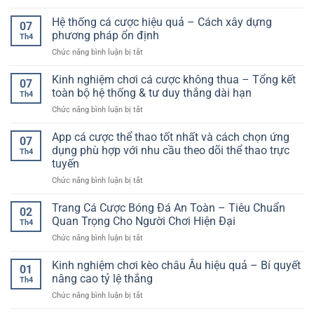
Nghiệm
Kèo
tín
chuyên
Hiện
hiệp
Hệ thống cá cược hiệu quả – Cách xây dựng
F168
sâu
07
Đại
1
–
phương pháp ổn định
cho
Th4
là
Lựa
người
ở
Chức năng bình luận bị tắt
gì?
chọn
chơi
Hệ
Hướng
giải
cá
thống
Kinh nghiệm chơi cá cược không thua – Tổng kết
dẫn
trí
07
cược
cá
chi
toàn bộ hệ thống & tư duy thắng dài hạn
toàn
Th4
cược
tiết
diện
ở
Chức năng bình luận bị tắt
hiệu
và
cho
Kinh
quả
cách
người
nghiệm
App cá cược thể thao tốt nhất và cách chọn ứng
–
chơi
07
dùng
chơi
Cách
dụng phù hợp với nhu cầu theo dõi thể thao trực
hiệu
Th4
cá
xây
quả
tuyến
cược
dựng
ở
Chức năng bình luận bị tắt
không
phương
App
thua
pháp
cá
–
Trang Cá Cược Bóng Đá An Toàn – Tiêu Chuẩn
ổn
02
cược
Tổng
định
Quan Trọng Cho Người Chơi Hiện Đại
Th4
thể
kết
ở
Chức năng bình luận bị tắt
thao
toàn
Trang
tốt
bộ
Cá
Kinh nghiệm chơi kèo châu Âu hiệu quả – Bí quyết
nhất
hệ
01
Cược
và
thống
nâng cao tỷ lệ thắng
Th4
Bóng
cách
&
ở
Chức năng bình luận bị tắt
Đá
chọn
tư
Kinh
An
ứng
duy