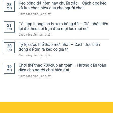
nghiệm
Kèo bóng đá hôm nay chuẩn xác – Cách đọc kèo
Toàn
dụng
thắng
23
chơi
–
và lựa chọn hiệu quả cho người chơi
phù
dài
Th3
kèo
Tiêu
hợp
hạn
ở
Chức năng bình luận bị tắt
châu
Chuẩn
với
Kèo
Âu
Quan
nhu
bóng
Tải app luongson tv xem bóng đá – Giải pháp tiện
hiệu
Trọng
21
cầu
đá
quả
lợi để theo dõi trận đấu mọi lúc mọi nơi
Cho
theo
Th3
hôm
–
Người
dõi
ở
Chức năng bình luận bị tắt
nay
Bí
Chơi
thể
Tải
chuẩn
quyết
Hiện
thao
app
Tỷ lệ cược thể thao mới nhất – Cách đọc biến
xác
nâng
20
Đại
trực
luongson
–
động để tìm ra kèo có giá trị
cao
Th3
tuyến
tv
Cách
tỷ
ở
Chức năng bình luận bị tắt
xem
đọc
lệ
Tỷ
bóng
kèo
thắng
lệ
Chơi thể thao 789club an toàn – Hướng dẫn toàn
đá
và
19
cược
–
diện cho người chơi hiện đại
lựa
Th3
thể
Giải
chọn
ở
Chức năng bình luận bị tắt
thao
pháp
hiệu
Chơi
mới
tiện
quả
thể
nhất
lợi
cho
thao
–
để
người
789club
Cách
theo
chơi
an
đọc
dõi
toàn
biến
trận
–
động
đấu
Hướng
để
mọi