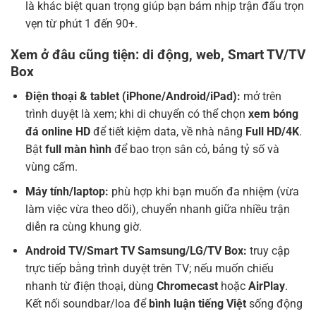
là khác biệt quan trọng giúp bạn bám nhịp trận đấu trọn
vẹn từ phút 1 đến 90+.
Xem ở đâu cũng tiện: di động, web, Smart TV/TV
Box
Điện thoại & tablet (iPhone/Android/iPad):
mở trên
trình duyệt là xem; khi di chuyển có thể chọn
xem bóng
đá online HD
để tiết kiệm data, về nhà nâng
Full HD/4K
.
Bật
full màn hình
để bao trọn sân cỏ, bảng tỷ số và
vùng cấm.
Máy tính/laptop:
phù hợp khi bạn muốn đa nhiệm (vừa
làm việc vừa theo dõi), chuyển nhanh giữa nhiều trận
diễn ra cùng khung giờ.
Android TV/Smart TV Samsung/LG/TV Box:
truy cập
trực tiếp bằng trình duyệt trên TV; nếu muốn chiếu
nhanh từ điện thoại, dùng
Chromecast
hoặc
AirPlay
.
Kết nối soundbar/loa để
bình luận tiếng Việt
sống động