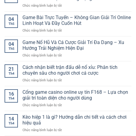
ở
Chức năng bình luận bị tắt
Casino
Trực
Game Bài Trực Tuyến – Không Gian Giải Trí Online
04
Tuyến
Linh Hoạt Và Đầy Cuốn Hút
Th5
Nhiều
ở
Chức năng bình luận bị tắt
Bàn
Game
Chơi
Bài
Game Nổ Hũ Và Cá Cược Giải Trí Đa Dạng – Xu
–
04
Trực
Trải
Hướng Trải Nghiệm Hiện Đại
Th5
Tuyến
Nghiệm
ở
Chức năng bình luận bị tắt
–
Giải
Game
Không
Trí
Nổ
Cách nhận biết trận đấu dễ nổ xỉu: Phân tích
Gian
Linh
21
Hũ
Giải
chuyên sâu cho người chơi cá cược
Hoạt
Th4
Và
Trí
Và
ở
Chức năng bình luận bị tắt
Cá
Online
Sống
Cách
Cược
Linh
Động
nhận
Cổng game casino online uy tín F168 – Lựa chọn
Giải
Hoạt
16
biết
Trí
giải trí toàn diện cho người dùng
Và
Th4
trận
Đa
Đầy
ở
Chức năng bình luận bị tắt
đấu
Dạng
Cuốn
Cổng
dễ
–
Hút
game
Kèo hiệp 1 là gì? Hướng dẫn chi tiết và cách chơi
nổ
Xu
14
casino
xỉu:
hiệu quả
Hướng
Th4
online
Phân
Trải
ở
Chức năng bình luận bị tắt
uy
tích
Nghiệm
Kèo
tín