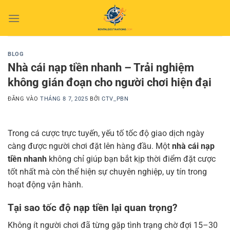
Bỏ
qua
nội
dung
BLOG
Nhà cái nạp tiền nhanh – Trải nghiệm
không gián đoạn cho người chơi hiện đại
ĐĂNG VÀO
THÁNG 8 7, 2025
BỞI
CTV_PBN
Trong cá cược trực tuyến, yếu tố tốc độ giao dịch ngày
càng được người chơi đặt lên hàng đầu. Một
nhà cái nạp
tiền nhanh
không chỉ giúp bạn bắt kịp thời điểm đặt cược
tốt nhất mà còn thể hiện sự chuyên nghiệp, uy tín trong
hoạt động vận hành.
Tại sao tốc độ nạp tiền lại quan trọng?
Không ít người chơi đã từng gặp tình trạng chờ đợi 15–30