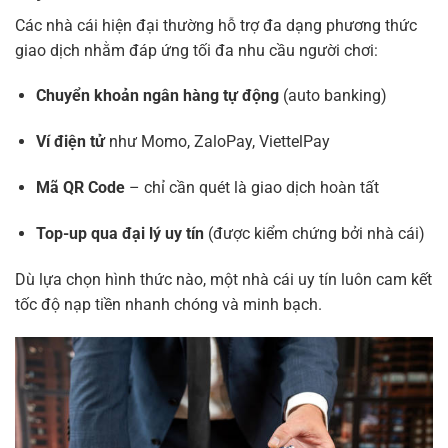
Các nhà cái hiện đại thường hỗ trợ đa dạng phương thức
giao dịch nhằm đáp ứng tối đa nhu cầu người chơi:
Chuyển khoản ngân hàng tự động
(auto banking)
Ví điện tử
như Momo, ZaloPay, ViettelPay
Mã QR Code
– chỉ cần quét là giao dịch hoàn tất
Top-up qua đại lý uy tín
(được kiểm chứng bởi nhà cái)
Dù lựa chọn hình thức nào, một nhà cái uy tín luôn cam kết
tốc độ nạp tiền nhanh chóng và minh bạch.