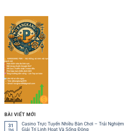
BÀI VIẾT MỚI
Casino Trực Tuyến Nhiều Bàn Chơi – Trải Nghiệm
31
Giải Trí Linh Hoạt Và Sống Động
Th5