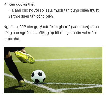
Kèo góc và thẻ:
– Dành cho người soi sâu, muốn tận dụng chiến thuật
và thói quen tấn công biên.
Ngoài ra, 90P còn gợi ý các
“kèo giá trị” (value bet)
dành
riêng cho người chơi Việt, giúp tối ưu lợi nhuận với mức
cược nhỏ.