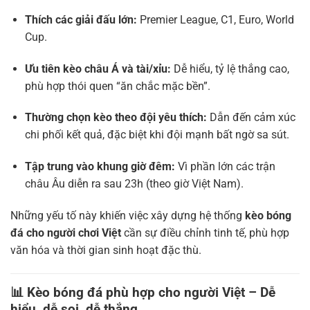
Thích các giải đấu lớn:
Premier League, C1, Euro, World
Cup.
Ưu tiên kèo châu Á và tài/xỉu:
Dễ hiểu, tỷ lệ thắng cao,
phù hợp thói quen “ăn chắc mặc bền”.
Thường chọn kèo theo đội yêu thích:
Dẫn đến cảm xúc
chi phối kết quả, đặc biệt khi đội mạnh bất ngờ sa sút.
Tập trung vào khung giờ đêm:
Vì phần lớn các trận
châu Âu diễn ra sau 23h (theo giờ Việt Nam).
Những yếu tố này khiến việc xây dựng hệ thống
kèo bóng
đá cho người chơi Việt
cần sự điều chỉnh tinh tế, phù hợp
văn hóa và thời gian sinh hoạt đặc thù.
📊
Kèo bóng đá phù hợp cho người Việt – Dễ
hiểu, dễ soi, dễ thắng