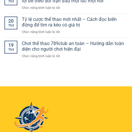
lợi để theo dõi trận đấu mọi lúc mọi nơi
Cho
theo
Th3
hôm
–
Người
dõi
ở
Chức năng bình luận bị tắt
nay
Bí
Chơi
thể
Tải
chuẩn
quyết
Hiện
thao
app
Tỷ lệ cược thể thao mới nhất – Cách đọc biến
xác
nâng
20
Đại
trực
luongson
–
động để tìm ra kèo có giá trị
cao
Th3
tuyến
tv
Cách
tỷ
ở
Chức năng bình luận bị tắt
xem
đọc
lệ
Tỷ
bóng
kèo
thắng
lệ
Chơi thể thao 789club an toàn – Hướng dẫn toàn
đá
và
19
cược
–
diện cho người chơi hiện đại
lựa
Th3
thể
Giải
chọn
ở
Chức năng bình luận bị tắt
thao
pháp
hiệu
Chơi
mới
tiện
quả
thể
nhất
lợi
cho
thao
–
để
người
789club
Cách
theo
chơi
an
đọc
dõi
toàn
biến
trận
–
động
đấu
Hướng
để
mọi
dẫn
tìm
lúc
toàn
ra
mọi
diện
kèo
nơi
cho
có
người
giá
chơi
trị
hiện