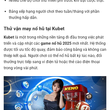
Nhiều chế độ chơi thử miễn phí trước khi đặt cược thật.
Bảng xếp hạng người chơi theo tuần/tháng với phần
thưởng hấp dẫn.
Thử vận may nổ hũ tại
Kubet
Kubet
là một trong những nền tảng đi đầu trong việc phát
triển và cập nhật các
game nổ hũ 2025
mới nhất. Hệ thống
được tối ưu tốc độ quay, đảm bảo công bằng và không can
thiệp kết quả. Người chơi có thể nổ hũ bất kỳ lúc nào, đổi
thưởng trực tiếp sang ví điện tử hoặc thẻ cào điện thoại
trong vòng vài phút.