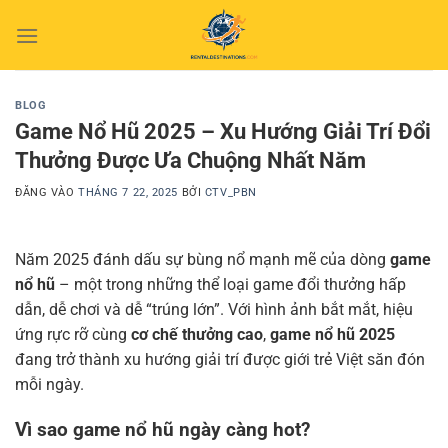
Bỏ
qua
nội
dung
BLOG
Game Nổ Hũ 2025 – Xu Hướng Giải Trí Đổi
Thưởng Được Ưa Chuộng Nhất Năm
ĐĂNG VÀO
THÁNG 7 22, 2025
BỞI
CTV_PBN
Năm 2025 đánh dấu sự bùng nổ mạnh mẽ của dòng
game
nổ hũ
– một trong những thể loại game đổi thưởng hấp
dẫn, dễ chơi và dễ “trúng lớn”. Với hình ảnh bắt mắt, hiệu
ứng rực rỡ cùng
cơ chế thưởng cao
,
game nổ hũ 2025
đang trở thành xu hướng giải trí được giới trẻ Việt săn đón
mỗi ngày.
Vì sao game nổ hũ ngày càng hot?