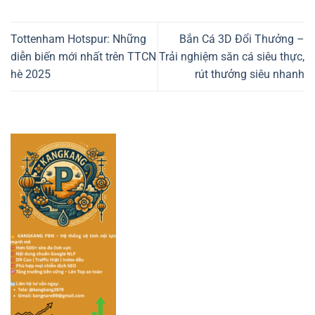
Tottenham Hotspur: Những
Bắn Cá 3D Đổi Thưởng –
diễn biến mới nhất trên TTCN
Trải nghiệm săn cá siêu thực,
hè 2025
rút thưởng siêu nhanh