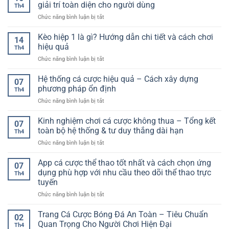
biết
Trí
giải trí toàn diện cho người dùng
Và
Th4
trận
Đa
Đầy
ở
Chức năng bình luận bị tắt
đấu
Dạng
Cuốn
Cổng
dễ
–
Hút
game
Kèo hiệp 1 là gì? Hướng dẫn chi tiết và cách chơi
nổ
Xu
14
casino
xỉu:
hiệu quả
Hướng
Th4
online
Phân
Trải
ở
Chức năng bình luận bị tắt
uy
tích
Nghiệm
Kèo
tín
chuyên
Hiện
hiệp
Hệ thống cá cược hiệu quả – Cách xây dựng
F168
sâu
07
Đại
1
–
phương pháp ổn định
cho
Th4
là
Lựa
người
ở
Chức năng bình luận bị tắt
gì?
chọn
chơi
Hệ
Hướng
giải
cá
thống
Kinh nghiệm chơi cá cược không thua – Tổng kết
dẫn
trí
07
cược
cá
chi
toàn bộ hệ thống & tư duy thắng dài hạn
toàn
Th4
cược
tiết
diện
ở
Chức năng bình luận bị tắt
hiệu
và
cho
Kinh
quả
cách
người
nghiệm
App cá cược thể thao tốt nhất và cách chọn ứng
–
chơi
07
dùng
chơi
Cách
dụng phù hợp với nhu cầu theo dõi thể thao trực
hiệu
Th4
cá
xây
quả
tuyến
cược
dựng
ở
Chức năng bình luận bị tắt
không
phương
App
thua
pháp
cá
–
Trang Cá Cược Bóng Đá An Toàn – Tiêu Chuẩn
ổn
02
cược
Tổng
định
Quan Trọng Cho Người Chơi Hiện Đại
Th4
thể