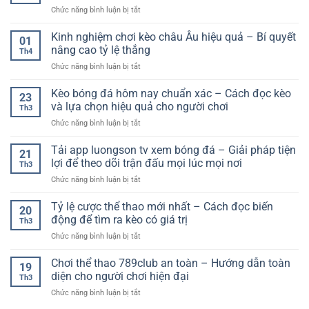
kết
ở
Chức năng bình luận bị tắt
thao
toàn
Trang
tốt
bộ
Cá
Kinh nghiệm chơi kèo châu Âu hiệu quả – Bí quyết
nhất
hệ
01
Cược
và
thống
nâng cao tỷ lệ thắng
Th4
Bóng
cách
&
ở
Chức năng bình luận bị tắt
Đá
chọn
tư
Kinh
An
ứng
duy
nghiệm
Kèo bóng đá hôm nay chuẩn xác – Cách đọc kèo
Toàn
dụng
thắng
23
chơi
–
và lựa chọn hiệu quả cho người chơi
phù
dài
Th3
kèo
Tiêu
hợp
hạn
ở
Chức năng bình luận bị tắt
châu
Chuẩn
với
Kèo
Âu
Quan
nhu
bóng
Tải app luongson tv xem bóng đá – Giải pháp tiện
hiệu
Trọng
21
cầu
đá
quả
lợi để theo dõi trận đấu mọi lúc mọi nơi
Cho
theo
Th3
hôm
–
Người
dõi
ở
Chức năng bình luận bị tắt
nay
Bí
Chơi
thể
Tải
chuẩn
quyết
Hiện
thao
app
Tỷ lệ cược thể thao mới nhất – Cách đọc biến
xác
nâng
20
Đại
trực
luongson
–
động để tìm ra kèo có giá trị
cao
Th3
tuyến
tv
Cách
tỷ
ở
Chức năng bình luận bị tắt
xem
đọc
lệ
Tỷ
bóng
kèo
thắng
lệ
Chơi thể thao 789club an toàn – Hướng dẫn toàn
đá
và
19
cược
–
diện cho người chơi hiện đại
lựa
Th3
thể
Giải
chọn
ở
Chức năng bình luận bị tắt
thao
pháp
hiệu
Chơi
mới
tiện