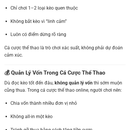
Chỉ chơi 1–2 loại kèo quen thuộc
Không bắt kèo vì “linh cảm”
Luôn có điểm dừng rõ ràng
Cá cược thể thao là trò chơi xác suất, không phải dự đoán
cảm xúc.
💰 Quản Lý Vốn Trong Cá Cược Thể Thao
Dù đọc kèo tốt đến đâu,
không quản lý vốn
thì sớm muộn
cũng thua. Trong cá cược thể thao online, người chơi nên:
Chia vốn thành nhiều đơn vị nhỏ
Không all-in một kèo
Tránh gỡ thua bằng cách tăng tiền cược