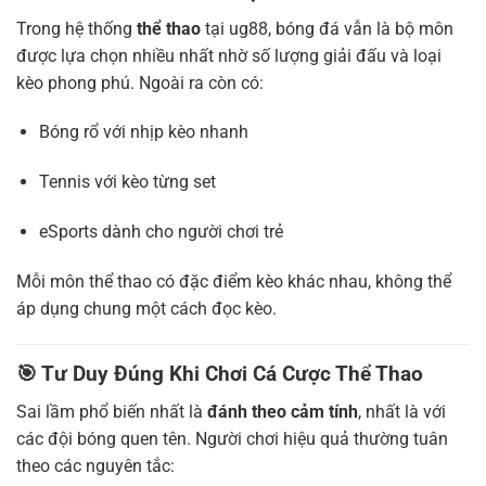
Trong hệ thống
thể thao
tại ug88, bóng đá vẫn là bộ môn
được lựa chọn nhiều nhất nhờ số lượng giải đấu và loại
kèo phong phú. Ngoài ra còn có:
Bóng rổ với nhịp kèo nhanh
Tennis với kèo từng set
eSports dành cho người chơi trẻ
Mỗi môn thể thao có đặc điểm kèo khác nhau, không thể
áp dụng chung một cách đọc kèo.
🎯 Tư Duy Đúng Khi Chơi Cá Cược Thể Thao
Sai lầm phổ biến nhất là
đánh theo cảm tính
, nhất là với
các đội bóng quen tên. Người chơi hiệu quả thường tuân
theo các nguyên tắc: