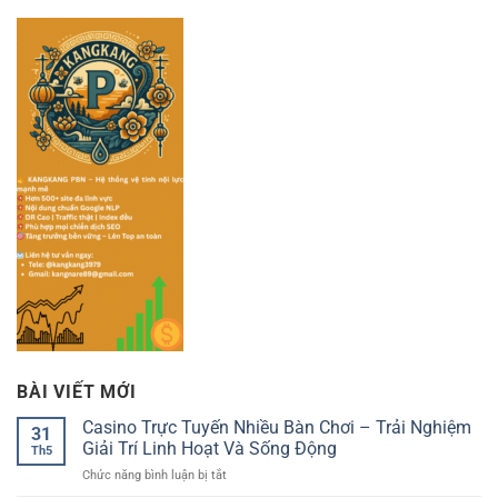
BÀI VIẾT MỚI
Casino Trực Tuyến Nhiều Bàn Chơi – Trải Nghiệm
31
Giải Trí Linh Hoạt Và Sống Động
Th5
ở
Chức năng bình luận bị tắt
Casino