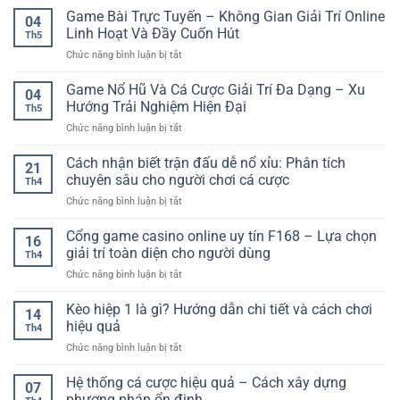
Trực
Game Bài Trực Tuyến – Không Gian Giải Trí Online
04
Tuyến
Linh Hoạt Và Đầy Cuốn Hút
Th5
Nhiều
ở
Chức năng bình luận bị tắt
Bàn
Game
Chơi
Bài
Game Nổ Hũ Và Cá Cược Giải Trí Đa Dạng – Xu
–
04
Trực
Trải
Hướng Trải Nghiệm Hiện Đại
Th5
Tuyến
Nghiệm
ở
Chức năng bình luận bị tắt
–
Giải
Game
Không
Trí
Nổ
Cách nhận biết trận đấu dễ nổ xỉu: Phân tích
Gian
Linh
21
Hũ
Giải
chuyên sâu cho người chơi cá cược
Hoạt
Th4
Và
Trí
Và
ở
Chức năng bình luận bị tắt
Cá
Online
Sống
Cách
Cược
Linh
Động
nhận
Cổng game casino online uy tín F168 – Lựa chọn
Giải
Hoạt
16
biết
Trí
giải trí toàn diện cho người dùng
Và
Th4
trận
Đa
Đầy
ở
Chức năng bình luận bị tắt
đấu
Dạng
Cuốn
Cổng
dễ
–
Hút
game
Kèo hiệp 1 là gì? Hướng dẫn chi tiết và cách chơi
nổ
Xu
14
casino
xỉu:
hiệu quả
Hướng
Th4
online
Phân
Trải
ở
Chức năng bình luận bị tắt
uy
tích
Nghiệm
Kèo
tín
chuyên
Hiện
hiệp
Hệ thống cá cược hiệu quả – Cách xây dựng
F168
sâu
07
Đại
1
–
phương pháp ổn định
cho